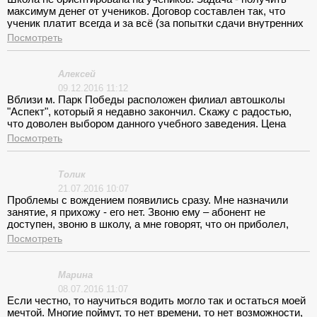
максимум денег от учеников. Договор составлен так, что
ученик платит всегда и за всё (за попытки сдачи внутренних
экзаменов), и не имеет права голоса. В случае чего,
Посмотреть
Автошкола в одностороннем порядке может исключить
спокойно ученика. Администрация школы также не
заинтересована в информировании и поддержке студентов.
Алексей
Если сам ученик не задаст вопрос, то его никто ни о чем не
09.12.2016 11:12
проинформирует. Проще самостоятельно выучить теорию, по
Вблизи м. Парк Победы расположен филиал автошколы
которой много бесплатных приложений, и дополнительно
"Аспект", который я недавно закончил. Скажу с радостью,
индивидуально отзаниматься с преподавателем. Плохая
что доволен выбором данного учебного заведения. Цена
организация работы. Принуждение студентов платить за
40000 руб. вполне оправдана. Начиная организационными
Посмотреть
пересдачи внутренних экзаменов. Специально выбраны
вопросами и заканчивая уровнем подготовки, всё продумано
сложные участки дороги для сдачи внутреннего экзамена.
и органично. Работают добросовестные специалисты.
Возможность сдачи внутренних экзаменов возможна только
Толик
1 раз в 2 недели и с 1 попытки. То есть, если студент пришёл
21.07.2016 10:07
на экзамен/зачёт и не сдал, то в следующий раз только
Проблемы с вождением появились сразу. Мне назначили
через 2 недели. Организация сдачи экзаменов также
занятие, я прихожу - его нет. Звоню ему – абонент не
оставляет желать лучшего. 3-4 часа стоять на улице в
доступен, звоню в школу, а мне говорят, что он приболел,
ожидании своей очереди. Ученик изначально платит за
поэтому занятие отменили. И так постоянно! Нет, чтобы
Посмотреть
обучение, а школа заставляет его платить сверх
предупредить!
необходимого...
Марина
08.07.2016 11:07
Если честно, то научиться водить могло так и остаться моей
мечтой. Многие поймут, то нет времени, то нет возможности,