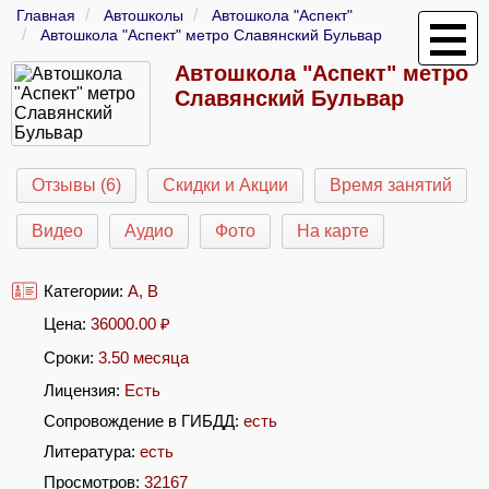
Главная
Автошколы
Автошкола "Аспект"
Автошкола "Аспект" метро Славянский Бульвар
Автошкола "Аспект" метро
Славянский Бульвар
Отзывы (6)
Скидки и Акции
Время занятий
Видео
Аудио
Фото
На карте
Категории:
A
,
B
Цена:
36000.00
₽
Сроки:
3.50 месяца
Лицензия:
Есть
Сопровождение в ГИБДД:
есть
Литература:
есть
Просмотров:
32167