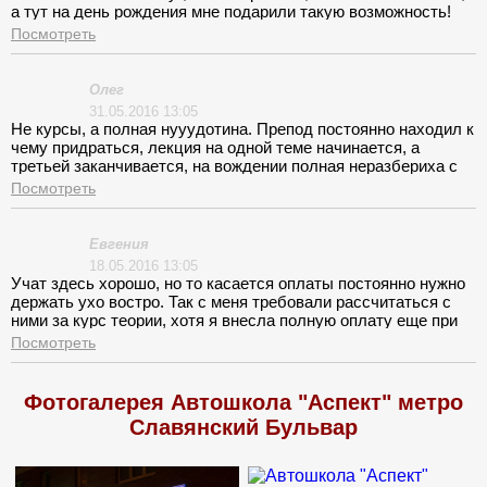
а тут на день рождения мне подарили такую возможность!
Переживала больше всего, что мне не подойдет расписание
Посмотреть
занятий, но к моей радости все у них устроено и учтено на
достаточно высоком уровне. Вначале было совсем ничего не
понятно, а потом начала вникать и все более или менее
Олег
стало на свои места. Трудней всего была тема про разметку
31.05.2016 13:05
дороги. Будучи пассажиром, никогда не замечала, что здесь
Не курсы, а полная нууудотина. Препод постоянно находил к
столько нюансов! Инструктором довольна, а время занятий
чему придраться, лекция на одной теме начинается, а
мне никак не подходило.
третьей заканчивается, на вождении полная неразбериха с
оплатой. Как я понял виноватых не найти, а крайним всегда
Посмотреть
сделают тебя.
Евгения
18.05.2016 13:05
Учат здесь хорошо, но то касается оплаты постоянно нужно
держать ухо востро. Так с меня требовали рассчитаться с
ними за курс теории, хотя я внесла полную оплату еще при
записи. Доказала только квитанцией об оплате.
Посмотреть
Фотогалерея Автошкола "Аспект" метро
Славянский Бульвар