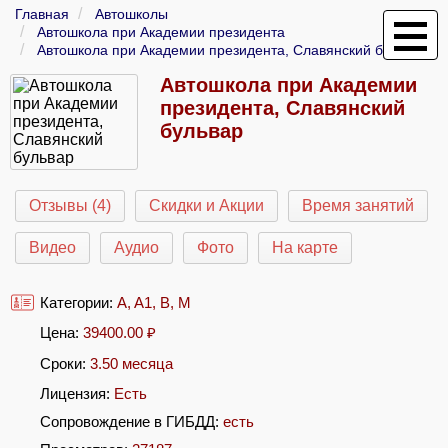
Главная
Автошколы
Автошкола при Академии президента
Автошкола при Академии президента, Славянский бульвар
Автошкола при Академии
президента, Славянский
бульвар
Отзывы (4)
Скидки и Акции
Время занятий
Видео
Аудио
Фото
На карте
Категории:
A
,
A1
,
B
,
M
Цена:
39400.00
₽
Сроки:
3.50 месяца
Лицензия:
Есть
Сопровождение в ГИБДД:
есть