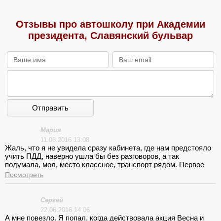
Отзывы про автошколу при Академии
президента, Славянский бульвар
Отправить
Мария
11.08.2016 13:08
Жаль, что я не увидела сразу кабинета, где нам предстояло
учить ПДД, наверно ушла бы без разговоров, а так
подумала, мол, место классное, транспорт рядом. Первое
занятие думала, будет последним! Там полный бардак и
Посмотреть
воняет сыростью, но учитель классный!
Сергей
22.06.2016 14:06
А мне повезло. Я попал, когда действовала акция Весна и