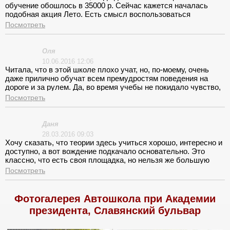
обучение обошлось в 35000 р. Сейчас кажется началась
подобная акция Лето. Есть смысл воспользоваться
Посмотреть
Оля
10.06.2016 12:06
Читала, что в этой школе плохо учат, но, по-моему, очень
даже прилично обучат всем премудростям поведения на
дороге и за рулем. Да, во время учебы не покидало чувство,
что тебя будто пропускают через конвейер, но это пустяк.
Посмотреть
Даня
28.03.2016 09:03
Хочу сказать, что теории здесь учиться хорошо, интересно и
доступно, а вот вождение подкачало основательно. Это
классно, что есть своя площадка, но нельзя же большую
часть времени кататься там!
Посмотреть
Фотогалерея Автошкола при Академии
президента, Славянский бульвар