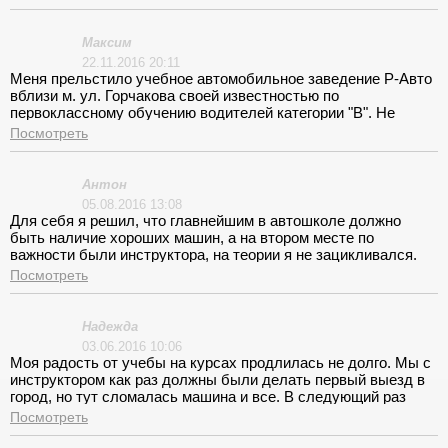
потоке. Дружелюбная и располагающая обстановка, а также
компетентность обучающих результат моего успеха в
становлении меня автолюбителем. Цена всему этому в
Максим
денежном эквиваленте 34100. руб.
22.11.2016 20:11
Меня прельстило учебное автомобильное заведение Р-Авто
вблизи м. ул. Горчакова своей известностью по
первоклассному обучению водителей категории "В". Не
дорого, качественно и надёжно. Через 3 мес. после подачи
Посмотреть
документов, пройдя успешно теорию, под чутким
руководством виртуозного инструктора, я спокойно водил
свою машину. Вот это мастерство в обучении.
Антон
05.08.2016 13:08
Для себя я решил, что главнейшим в автошколе должно
быть наличие хороших машин, а на втором месте по
важности были инструктора, на теории я не зацикливался.
Машинки я приметил, когда они ездили по городу, кстати,
Посмотреть
этот немаловажный факт я тоже для себя отметил, часто
приходилось слышать, что занятия проходят в основном на
площадках. А со своим будущим инструктором я
Надежда
познакомился, просто подойдя к одной из таких машинок.
03.06.2016 10:06
Все узнал и записался. Учебой полностью доволен!
Моя радость от учебы на курсах продлилась не долго. Мы с
инструктором как раз должны были делать первый выезд в
город, но тут сломалась машина и все. В следующий раз
покатались только перед экзаменами. Так перенервничала!
Посмотреть