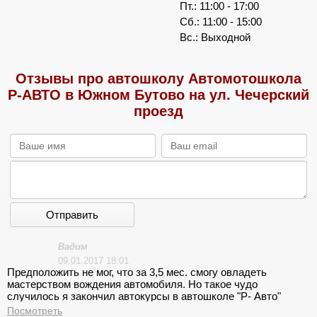
Пт.: 11:00 - 17:00
Сб.: 11:00 - 15:00
Вс.: Выходной
Отзывы про автошколу Автомотошкола
Р-АВТО в Южном Бутово на ул. Чечерский
проезд
Отправить
Вадим
09.01.2017 18:01
Предположить не мог, что за 3,5 мес. смогу овладеть
мастерством вождения автомобиля. Но такое чудо
случилось я закончил автокурсы в автошколе "Р- Авто"
Бунинская алея и езжу припеваючи в интенсивном городском
Посмотреть