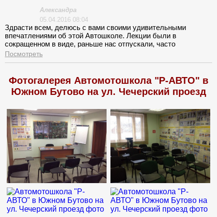
Александра
05.04.2016 08:04
Здрасти всем, делюсь с вами своими удивительными
впечатлениями об этой Автошколе. Лекции были в
сокращенном в виде, раньше нас отпускали, часто
переносились .Проходили в монотонной форме, как будто
Посмотреть
преподавателя включили и забыли выключить. Когда у
учителя ,что-то спрашиваешь или задаешь вопрос, он просто
монотонно отвечает- ВСЕ ОТВЕТЫ НА СВОИ ВОПРОСЫ
Фотогалерея Автомотошкола "Р-АВТО" в
ПОЛУЧИТЕ ПОСЛЕ ЛЕКЦИЙ. Так, что вот так проходило
Южном Бутово на ул. Чечерский проезд
мое обучение.-(