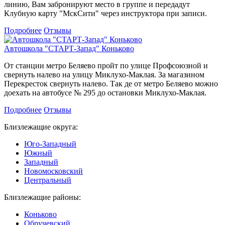
линию, Вам забронируют место в группе и передадут
Клубную карту "МскСити" через инструктора при записи.
Подробнее
Отзывы
Автошкола "СТАРТ-Запад" Коньково
От станции метро Беляево пройт по улице Профсоюзной и
свернуть налево на улицу Миклухо-Маклая. За магазином
Перекресток свернуть налево. Так де от метро Беляево можно
доехать на автобусе № 295 до остановки Миклухо-Маклая.
Подробнее
Отзывы
Близлежащие округа:
Юго-Западный
Южный
Западный
Новомосковский
Центральный
Близлежащие районы:
Коньково
Обручевский