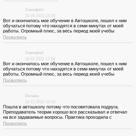
Тимофей
23.04.2022 18:00
Вот и окончилось мое обучение в Автошколе, пошел к ним
обучаться потому что находятся в семи минутах от моей
работы. Огромный плюс, за весь период моей учебы
стоимость не изменилась, никаких дополнительных
Посмотреть
вложений мне не понадобилось. Но само больше хочу
поблагодарить преподавателя по вождению за его терпение и
профессионализм. Это были не просто откатанные часы, а
Тимофей
это было на столько интересно каждый раз была проверка
19.01.2021 17:54
ПДД, что огромный плюс было во время экзамена, так как
Вот и окончилось мое обучение в Автошколе, пошел к ним
мне лично проще запоминать когда где-то применяется!
обучаться потому что находятся в семи минутах от моей
работы. Огромный плюс, за весь период моей учебы
стоимость не изменилась, никаких дополнительных
Посмотреть
вложений мне не понадобилось. Но само больше хочу
поблагодарить преподавателя по вождению за его терпение и
профессионализм. Это были не просто откатанные часы, а
Оксана
это было на столько интересно каждый раз была проверка
13.12.2020 16:03
ПДД, что огромный плюс было во время экзамена, так как
Пошла в автошколу потому что посоветовала подруга.
мне лично проще запоминать когда где-то применяется!
Преподаватель теории хорошо все рассказывал и отвечал
на все задаваемые вопросы. Практика проходила с
Александром Викторовичем – хороший инструктор,
Посмотреть
терпеливый, спокойно все проговаривал, не считая того что
один урок вождения мы пропустили. Внутренний экзамен