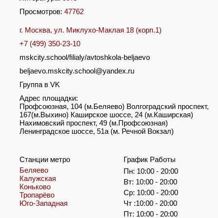
Просмотров:
47762
г. Москва, ул. Миклухо-Маклая 18 (корп.1)
+7 (499) 350-23-10
mskcity.school/filialy/avtoshkola-beljaevo
beljaevo.mskcity.school@yandex.ru
Группа в VK
Адрес площадки:
Профсоюзная, 104 (м.Беляево) Волгоградский проспект,
167(м.Выхино) Каширское шоссе, 24 (м.Каширская)
Нахимовский проспект, 49 (м.Профсоюзная)
Ленинградское шоссе, 51а (м. Речной Вокзал)
Станции метро
График Работы
Беляево
Пн: 10:00 - 20:00
Калужская
Вт: 10:00 - 20:00
Коньково
Ср: 10:00 - 20:00
Тропарёво
Юго-Западная
Чт :10:00 - 20:00
Пт: 10:00 - 20:00