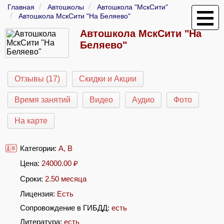
Главная
Автошколы
Автошкола "МскСити"
Автошкола МскСити "На Беляево"
Автошкола МскСити "На
Беляево"
Отзывы (17)
Скидки и Акции
Время занятий
Видео
Аудио
Фото
На карте
Категории:
A
,
B
Цена:
24000.00
₽
Сроки:
2.50 месяца
Лицензия:
Есть
Сопровождение в ГИБДД:
есть
Литература:
есть