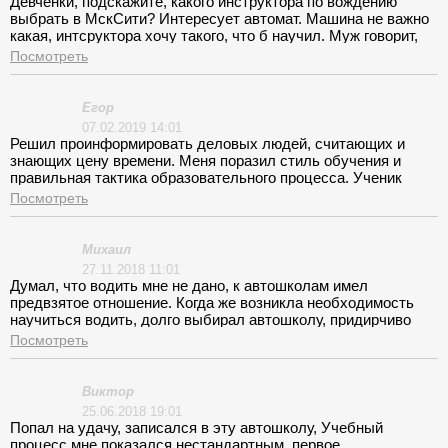
Девченки, подскажите, какого инструктора по вождению
советую.
выбрать в МскСити? Интересует автомат. Машина не важно
какая, интсруктора хочу такого, что б научил. Муж говорит,
что водить не мое, хотелось бы доказать обратное =)*
Посмотреть
Егор
07.02.2019 14:01
Решил проинформировать деловых людей, считающих и
знающих цену времени. Меня поразил стиль обучения и
правильная тактика образовательного процесса. Ученик
курируется инструктором в процессе всего курса. Срок
Посмотреть
обучения минимальный 2,5 мес. Без лишних отступлений, с
циклически выстроенной системой теоретического обучения.
Сама фишка в учебных машинах и педагогах. Лично меня
Михаил
обучал Владимир Викторович на ПРАДО(АКПП).
27.11.2018 11:01
Быстро,мобильно актуально.
Думал, что водить мне не дано, к автошколам имел
предвзятое отношение. Когда же возникла необходимость
научиться водить, долго выбирал автошколу, придирчиво
анализируя все возможные варианты. В МскСити удивил
Посмотреть
автопарк. Взял программу «Рекомендуемый курс» и ощутил
весь кайф от обучающего процесса. Сперва мне было
страшно садиться за руль Range Rover Sport, но благодаря
Виктор
Вадиму Валерьевичу я быстро обрел уверенность и уже на
25.06.2018 19:01
автодроме понял, что обучаться на таком автомобиле – это
Попал на удачу, записался в эту автошколу, Учебный
круто, процесс обучения проходил в темпе, Вадим ценит
процесс мне показался нестандартным, первое