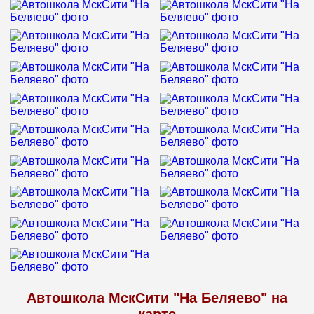
Автошкола МскСити "На Беляево" на