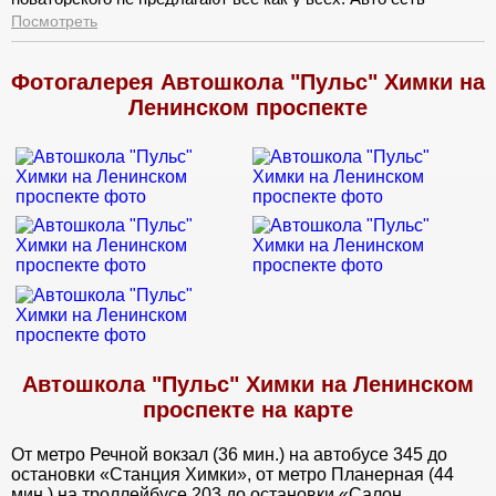
классные, а есть не очень. Как определяют на какой машине
Посмотреть
будешь ездить не понятно.
Фотогалерея Автошкола "Пульс" Химки на
Ленинском проспекте
Автошкола "Пульс" Химки на Ленинском
проспекте на карте
От метро Речной вокзал (36 мин.) на автобусе 345 до
остановки «Станция Химки», от метро Планерная (44
мин.) на троллейбусе 203 до остановки «Салон