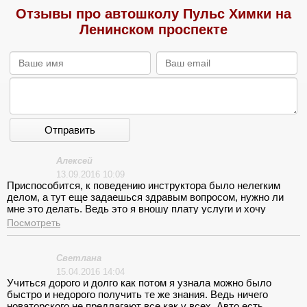
Отзывы про автошколу Пульс Химки на
Ленинском проспекте
Отправить
Алексей
13.09.2016 10:09
Приспособится, к поведению инструктора было нелегким
делом, а тут еще задаешься здравым вопросом, нужно ли
мне это делать. Ведь это я вношу плату услуги и хочу
получить качественные навыки, а не то, что приобрела!
Посмотреть
Светлана
15.04.2016 14:04
Учиться дорого и долго как потом я узнала можно было
быстро и недорого получить те же знания. Ведь ничего
новаторского не предлагают все как у всех. Авто есть