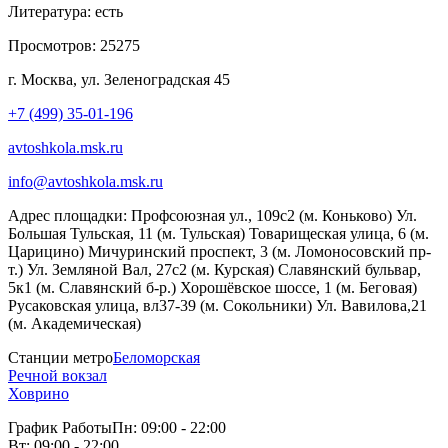
Литература:
есть
Просмотров:
25275
г. Москва, ул. Зеленоградская 45
+7 (499) 35-01-196
avtoshkola.msk.ru
info@avtoshkola.msk.ru
Адрес площадки:
Профсоюзная ул., 109с2 (м. Коньково) Ул.
Большая Тульская, 11 (м. Тульская) Товарищеская улица, 6 (м.
Царицино) Мичуринский проспект, 3 (м. Ломоносовский пр-
т.) Ул. Земляной Вал, 27с2 (м. Курская) Славянский бульвар,
5к1 (м. Славянский б-р.) Хорошёвское шоссе, 1 (м. Беговая)
Русаковская улица, вл37-39 (м. Сокольники) Ул. Вавилова,21
(м. Академическая)
Станции метро
Беломорская
Речной вокзал
Ховрино
График Работы
Пн: 09:00 - 22:00
Вт: 09:00 - 22:00