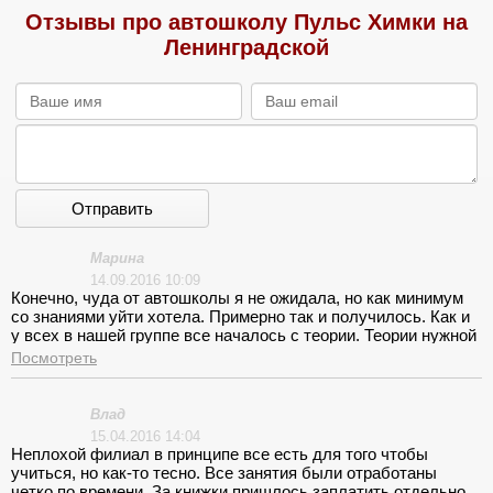
Отзывы про автошколу Пульс Химки на
Ленинградской
Отправить
Марина
14.09.2016 10:09
Конечно, чуда от автошколы я не ожидала, но как минимум
со знаниями уйти хотела. Примерно так и получилось. Как и
у всех в нашей группе все началось с теории. Теории нужной
и важной, но жутко скучной. Представьте, около двух часов,
Посмотреть
без перерывов, вам что-то монотонно бубнят и бубнят. Я,
конечно, представляла, что ПДД особо занимательным не
будет, но к такому развитию событий была явно не готова.
Влад
После такого на занятие ходить совершенно не хочется, а
15.04.2016 14:04
приходилось из-за того, что потом на экзаменах проверяют
Неплохой филиал в принципе все есть для того чтобы
посещение лекций. Как по мне идиотизм! Вождение
учиться, но как-то тесно. Все занятия были отработаны
идеальное и это правда так, спасибо инструктору!
четко по времени. За книжки пришлось заплатить отдельно.