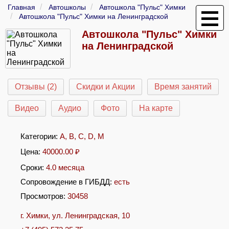
Главная
Автошколы
Автошкола "Пульс" Химки
Автошкола "Пульс" Химки на Ленинградской
Автошкола "Пульс" Химки
на Ленинградской
Отзывы (2)
Скидки и Акции
Время занятий
Видео
Аудио
Фото
На карте
Категории:
A
,
B
,
C
,
D
,
M
Цена:
40000.00
₽
Сроки:
4.0 месяца
Сопровождение в ГИБДД:
есть
Просмотров:
30458
г. Химки, ул. Ленинградская, 10