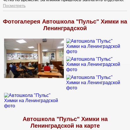
Вождения по городу почти не было, но зато исколесили
Посмотреть
площадку.
Фотогалерея Автошкола "Пульс" Химки на
Ленинградской
Автошкола "Пульс" Химки на
Ленинградской на карте