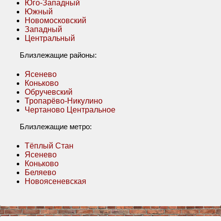
Юго-Западный
Южный
Новомосковский
Западный
Центральный
Близлежащие районы:
Ясенево
Коньково
Обручевский
Тропарёво-Никулино
Чертаново Центральное
Близлежащие метро:
Тёплый Стан
Ясенево
Коньково
Беляево
Новоясеневская