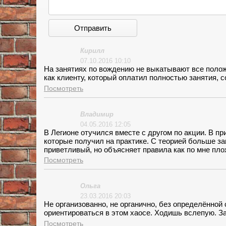
Отправить
Кирилл
07.10.2016 10:10
На занятиях по вождению не выкатывают все полож
как клиенту, который оплатил полностью занятия, с
Посмотреть
Владимир
04.05.2016 12:05
В Легионе отучился вместе с другом по акции. В п
которые получил на практике. С теорией больше за
приветливый, но объясняет правила как по мне пло
третьем. Автопарк неплохой, но не покидало ощущ
Посмотреть
Ольга
23.03.2016 20:03
Не организованно, не органично, без определённой
ориентироваться в этом хаосе. Ходишь вслепую. З
Посмотреть