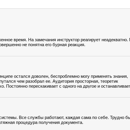
енное время. На замечания инструктор реагирует неадекватно.
овершенно не понятна его бурная реакция.
ринципе остался доволен, беспроблемно могу применять знания,
путался чем разобрал ее. Аудитория просторная, теоретик
хо. Постоянно перескакивает с одного на другое и останавливае
ение что машина давно не проходила ТО.
 системы. Все службы работают, каждая сама по себе. Трудно б
атяжная процедура получения документа.