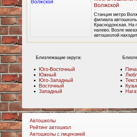
Волжской
Станция метро Волж
филиала автошколы.
Краснодонская. На 
налево. Возле магаз
автошколой находит
Близлежащие округа:
Близл
Юго-Восточный
Печа
Южный
Люб
Юго-Западный
Текс
Восточный
Кузь
Западный
Нага
Автошколы
Рейтинг автошкол
Автошколы с лицензией