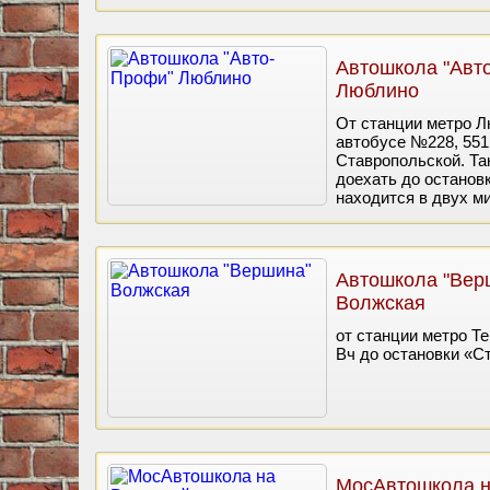
Автошкола "Авт
Люблино
От станции метро Л
автобусе №228, 551
Ставропольской. Так
доехать до останов
находится в двух м
Автошкола "Вер
Волжская
от станции метро Те
Вч до остановки «С
МосАвтошкола 