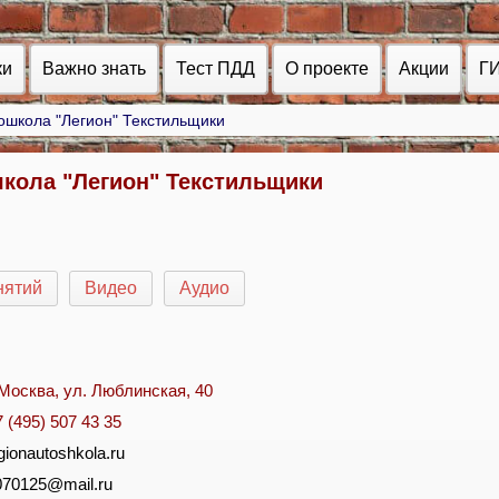
ки
Важно знать
Тест ПДД
О проекте
Акции
Г
ошкола "Легион" Текстильщики
кола "Легион" Текстильщики
нятий
Видео
Аудио
. Москва, ул. Люблинская, 40
7 (495) 507 43 35
gionautoshkola.ru
070125@mail.ru