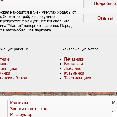
Подробнее
ская находится в 5-ти минутах ходьбы от
 От метро пройдите по улице
Отзывы
перекрестке с улицей Летней сверните
ина "Магнит" поверните направо. Перед
ся автомобильная парковка.
ежащие районы:
Близлежащие метро:
тники
Печатники
лино
Волжская
тильщики
Люблино
минки
Кузьминки
тинский Затон
Текстильщики
Мы
Контакты
Звонки в автошколы
Инструкторы