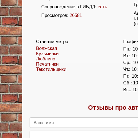
Г
Сопровождение в ГИБДД:
есть
А
Просмотров:
26581
г
(
Станции метро
Графи
Волжская
Пн.: 10
Кузьминки
Вт.: 10
Люблино
Ср.: 10
Печатники
Текстильщики
Чт.: 10
Пт.: 10
Сб.: 10
Вс.: 10
Отзывы про авт