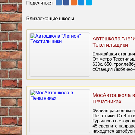
Поделиться
Близлежащие школы
Автошкола "Леги
Текстильщики
Ближайшая станция 
От метро Текстильщи
633к, 650, троллейб
«Станция Люблино»
МосАвтошкола 
Печатниках
Филиал расположен 
Печатники. От 4-го 
Гурьянова в сторон
45 сверните направо
находится автобусна