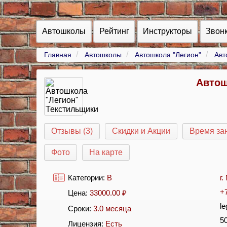
Автошколы
Рейтинг
Инструкторы
Звон
Главная
Автошколы
Автошкола "Легион"
Авт
Автош
Отзывы (3)
Скидки и Акции
Время за
Фото
На карте
Категории:
B
г
+
Цена:
33000.00
₽
le
Сроки:
3.0 месяца
5
Лицензия:
Есть