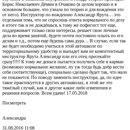
Борис Николаевич Дёмин в Очаково (в целом хорошо и в
основном большее, что узнала по теории и для вождения это
от него). Инструктор по вождению Александр Ярута… это
отдельная тема, что не спросишь ответа нормального по делу
в итоге так и не дождёшься, к тому же пофигист тот еще,
поддерживает только свои интересы, решает свои личные
дела во время занятий, будете почти постоянно плыть по его
делам и т.д., потом еще будешь сама дура… В случае, если так
же будет необходимо учиться в этой автошколе по
территориальному удобству и выпадет вам не компетентный
инструктор Ярута Александр или его отец пресекайте
сразу!!!!! К тому же деньги пытается получить себе в карман
(возможно нормальное желание, ну уж тогда будь добр вести
себя соответствующе), специально сделано будет так, что мало
не покажется. По поводу заменить инструктора, да, по идее
такое практикуется в других автошколах, в этой же это
тяжёлый случай, как и другие какие либо изменения и
решения вопросов. Всем удачи! 17.05.2018
Посмотреть
Александра
31.08.2016 11:08