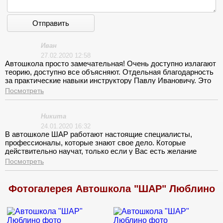
Отправить
Иван
27.02.2020 12:58
Автошкола просто замечательная! Очень доступно излагают
теорию, доступно все объясняют. Отдельная благодарность
за практические навыки инструктору Павлу Ивановичу. Это
инструктор, который действительно научит вас управлять
Посмотреть
автомобилем. Очень терпеливый и приятный, объясняет
доступно. Благодаря вам я научился водить автомобиль с
нуля, поборол страх езды в городе. Обучением в автошколе
Никита
ШАР доволен, рекомендую всем.
24.01.2020 16:32
В автошколе ШАР работают настоящие специалисты,
профессионалы, которые знают свое дело. Которые
действительно научат, только если у Вас есть желание
учится. Высокий уровень обучения не только теории, но и
Посмотреть
вождения. Очень благодарен своему инструктору Дмитрию
Васильевичу за терпение, понимание и доступное
объяснение. Этот человек находит подход к каждому.
Фотогалерея Автошкола "ШАР" Люблино
Научил меня ездить без страха и с удовольствием.
Автошкола ШАР оправдала все мои ожидания.