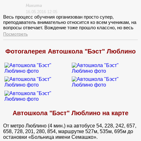
Никита
16.05.2016 12:05
Весь процесс обучения организован просто супер,
преподаватель внимательно относится ко всем ученикам, на
вопросы отвечает. Вождение тоже прошло классно, но весь
автопарк достаточно поизносился.
Посмотреть
Фотогалерея Автошкола "Бэст" Люблино
Автошкола "Бэст" Люблино на карте
От метро Люблино (4 мин.) на автобусе 54, 228, 242, 657,
658, 728, 201, 280, 854, маршрутке 527м, 535м, 695м до
остановки «Больница имени Семашко».