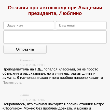
Отзывы про автошколу при Академии
президента, Люблино
Отправить
Валерий
15.08.2016 11:08
Преподаватель на ПДД попался классный, он не просто
объяснял и рассказывал, но и учил нас размышлять и
думать. В изучении знаков у него вообще наверно какая-то
своя технология, потому что заучивать ничего не пришлось,
Посмотреть
а знаки я знаю.
Даша
13.06.2016 09:06
Понравилось, что филиал находится вблизи станции метро
«Люблино». Можно без проблем доехать, а можно и