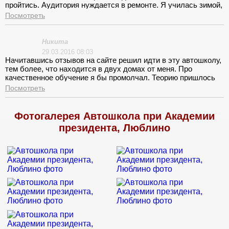
пройтись. Аудитория нуждается в ремонте. Я училась зимой,
в классе было очень холодно и сильно сквозило. На
Посмотреть
освещении сильно экономили. Книги мне не достались, хотя
в оплату за курсы они входят. Вождение началось точно как
нам, и обещали, но не рассчитали своих сил и не подумали,
Никита
как выкатать такую большую группу. «Удобное» время
29.03.2016 08:03
быстро закончилось, приходилось договариваться между
Начитавшись отзывов на сайте решил идти в эту автошколу,
собой.
тем более, что находится в двух домах от меня. Про
качественное обучение я бы промолчал. Теорию пришлось
осваивать самому. У меня впечатление, что теоретик и сам
Посмотреть
еще учится.
Фотогалерея Автошкола при Академии
президента, Люблино