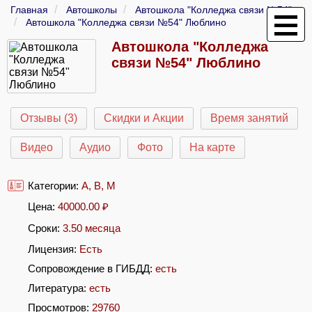
Главная
Автошколы
Автошкола "Колледжа связи №54"
Автошкола "Колледжа связи №54" Люблино
Автошкола "Колледжа
связи №54" Люблино
Отзывы (3)
Скидки и Акции
Время занятий
Видео
Аудио
Фото
На карте
Категории:
A
,
B
,
M
Цена:
40000.00
₽
Сроки:
3.50 месяца
Лицензия:
Есть
Сопровождение в ГИБДД:
есть
Литература:
есть
Просмотров:
29760