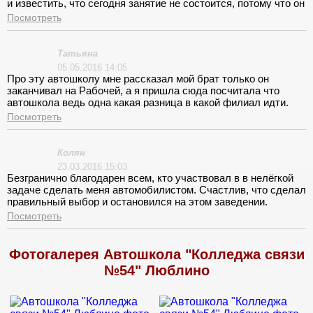
и известить, что сегодня занятие не состоится, потому что он
сломался. Таких «занятий» было три! Столько времени
Посмотреть
впустую…
Татьяна
05.05.2016 14:05
Про эту автошколу мне рассказал мой брат только он
заканчивал на Рабочей, а я пришла сюда посчитала что
автошкола ведь одна какая разница в какой филиал идти.
Наверно это было моей ошибкой, потому что на теории я
Посмотреть
ничего не поняла. Когда проходили знаки еще как-то, но как
только начали эти знаки учиться применять я вообще
запуталась. Было желание все бросить и уйти, но ситуацию
Колян
как не странно спас мой инструктор, который меня и научил
23.03.2016 15:03
как эти знаки применять. Спасибо!
Безгранично благодарен всем, кто участвовал в в нелёгкой
задаче сделать меня автомобилистом. Счастлив, что сделал
правильный выбор и остановился на этом заведении.
Теоретические занятия проходили в основном корпусе
Посмотреть
колледжа на ул. Судакова, что создавало удобства при
проезде. Атмосфера не принудительная. База отменная.
Инструктор приветливый и располагающий.
Фотогалерея Автошкола "Колледжа связи
№54" Люблино