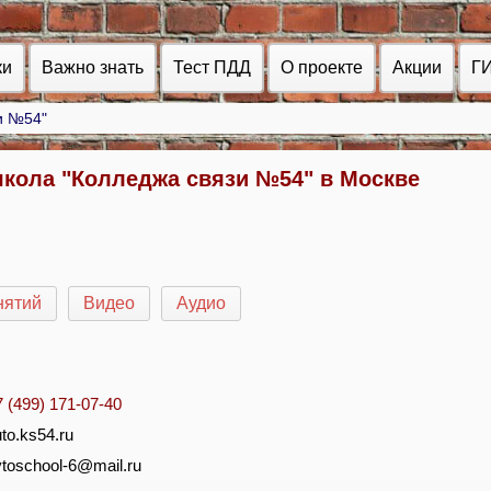
ки
Важно знать
Тест ПДД
О проекте
Акции
Г
и №54"
кола "Колледжа связи №54" в Москве
нятий
Видео
Аудио
7 (499) 171-07-40
to.ks54.ru
vtoschool-6@mail.ru