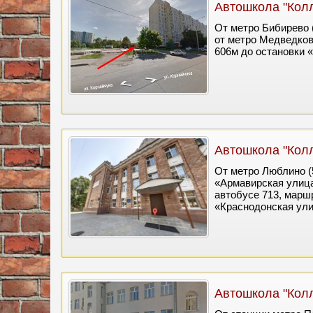
Автошкола "Кол
От метро Бибирево (
от метро Медведково
606м до остановки «
Автошкола "Кол
От метро Люблино (5
«Армавирская улица»
автобусе 713, маршр
«Краснодонская улиц
Автошкола "Кол