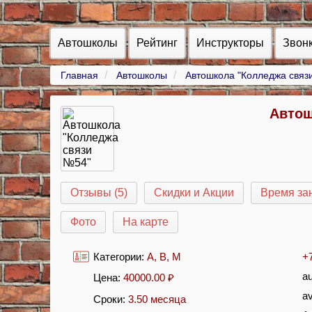
Автошколы
Рейтинг
Инструкторы
Звон
Главная
Автошколы
Автошкола "Колледжа связ
Автош
Отзывы (5)
Скидки и Акции
Время за
Фото
На карте
Категории:
A
,
B
,
M
+
au
Цена:
40000.00
₽
a
Сроки:
3.50 месяца