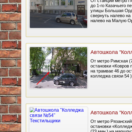
От станции метро П
до 1-го Казачьего п
улицы Большая Орд
свернуть налево на
налево на Малую О
Автошкола "Кол
От метро Римская (7
остановки «Ковров п
на трамвае 46 до о
колледжа связи 54 )
Автошкола "Кол
От метро Рязанский 
остановки «Колледж
(23 мин.) на маршру