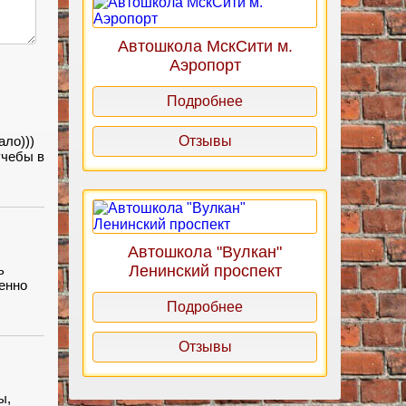
Автошкола МскСити м.
Аэропорт
Подробнее
Отзывы
ало)))
учебы в
аи как
Автошкола "Вулкан"
Ленинский проспект
ь
енно
Подробнее
Отзывы
ы,