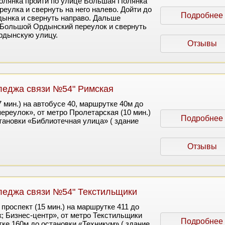
олянка пройти по улице Большая Полянка
ереулка и свернуть на него налево. Дойти до
Подробнее
ынка и свернуть направо. Дальше
 Большой Ордынский переулок и свернуть
рдынскую улицу.
Отзывы
леджа связи №54" Римская
 мин.) на автобусе 40, маршрутке 40м до
ереулок», от метро Пролетарская (10 мин.)
Подробнее
становки «Библиотечная улица» ( здание
Отзывы
леджа связи №54" Текстильщики
проспект (15 мин.) на маршрутке 411 до
; Бизнес-центр», от метро Текстильщики
Подробнее
тке 160м до остановки «Техникум» ( здание