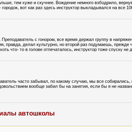
альше, тем хуже и скучнее. Вождение немного взбодрило, верну
 городок, вот как раз здесь инструктор выкладывался на все 10
ршающем этапе, Александра Владимировича как будто подмени
участки, чтобы не напрягаться и побыстрее избавиться от меня
ене, когда с треском провалился.
 Преподаватель с гонором, все время держал группу в напряжен
ния, правда, делал культурно, но второй раз подумаешь, прежде 
хоть что- то в голове отпечаталось, инструктор тоже спуску не 
все дыры (в графике). Я и сам руководствуюсь лозунгом «сделал
 нескоро. Такой разрыв между окончанием курса и экзаменом при
аватель часто забывал, по какому случаю, мы все собирались, 
довольствием вообще забил бы на занятия, если бы я не назва
иалы автошколы