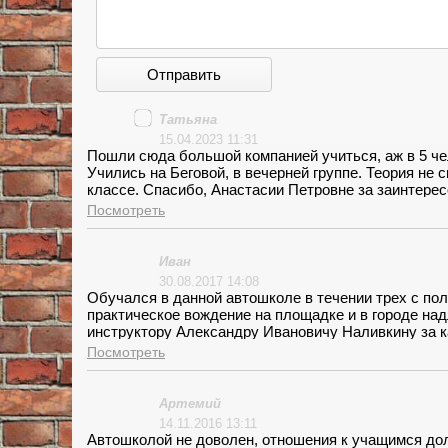
Отправить
Татьяна
15.04.2023 11:31
Пошли сюда большой компанией учиться, аж в 5 чело
Учились на Беговой, в вечерней группе. Теория не 
классе. Спасибо, Анастасии Петровне за заинтере
Вождение обычное, всё по делу. + школа сопровожд
Посмотреть
рассказывали некоторые. Всё быстро и чётко!
Иван
30.08.2017 14:08
Обучался в данной автошколе в течении трех с пол
практическое вождение на площадке и в городе н
инструктору Александру Ивановичу Наливкину за к
ангельский, никогда не нервничает, не создает кон
Посмотреть
процветания!
Артемий
14.11.2016 13:11
Автошколой не доволен, отношения к учащимся дол