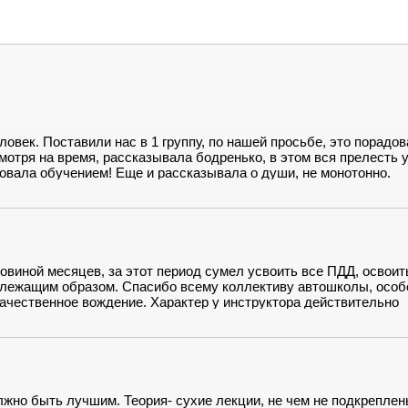
век. Поставили нас в 1 группу, по нашей просьбе, это порадов
смотря на время, рассказывала бодренько, в этом вся прелесть 
совала обучением! Еще и рассказывала о души, не монотонно.
ала на экзамен, не было очереди и не пришлось ждать по 5-8ч г
овиной месяцев, за этот период сумел усвоить все ПДД, освоит
адлежащим образом. Спасибо всему коллективу автошколы, особ
ачественное вождение. Характер у инструктора действительно
фликтов и в случае непониманий умеет сгладить углы. Удачи и
жно быть лучшим. Теория- сухие лекции, не чем не подкреплен