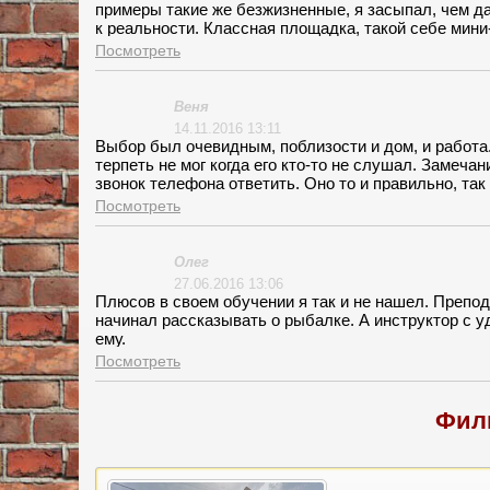
примеры такие же безжизненные, я засыпал, чем д
к реальности. Классная площадка, такой себе мини-
городские маршруты мы выбрались только на заве
Посмотреть
Ездили по прямой, он специально выбирал простые 
такое интенсивность вождения я узнал уже на экзам
Веня
14.11.2016 13:11
Выбор был очевидным, поблизости и дом, и работа.
терпеть не мог когда его кто-то не слушал. Замеча
звонок телефона ответить. Оно то и правильно, так 
Гнал, как прокаженный, пытаясь впихнуть тебя во 
Посмотреть
гуляй смело», но вождение закончилось, а экзамен
тому, что я даже площадку провалил.
Олег
27.06.2016 13:06
Плюсов в своем обучении я так и не нашел. Препод
начинал рассказывать о рыбалке. А инструктор с у
ему.
Посмотреть
Фил