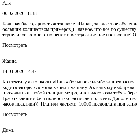
Аля
06.02.2020 18:38
Большая благодарность автошколе «Папа», за классное обучен
большим количеством примеров)) Главное, что все по существ
терпеливое ко мне отношение и всегда отличное настроение! Он
Посмотреть
Жанна
14.01.2020 14:37
Коллективу автошколы «Папа» большое спасибо за прекрасное о
водить загорелась когда купили машину. Автошколу выбирала п
проходить от любой станции метро, инструктор сам тебя забер
График занятий был полностью расписан под меня. Дополнительно
часов практики)). Платила частями, 10000 предоплата при запи
Посмотреть
Дима