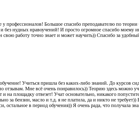
ие у профессионалов! Большое спасибо преподавателю по теории
у и без нудных нравоучений! И просто огромное спасибо моему 
 свою работу точно знает и может научить)) Спасибо за удобный
бучение! Учиться пришла без каких-либо знаний. До курсов сид
о отзывам. Мне всё очень понравилось)) Теорию здесь можно уч
ет и на площадку отвезет! Учат основательно, никакого попусти
 за бензин, масло и т.д. я не платила, да и никто не требует))
си, остальное в период обучения)) Я очень рада, что получала з