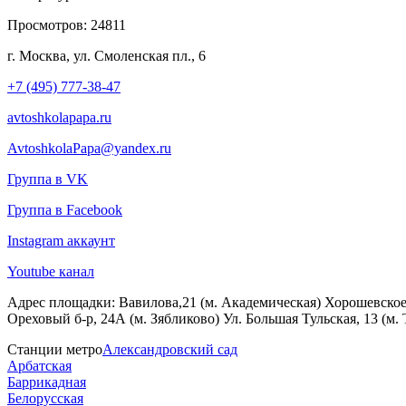
Просмотров:
24811
г. Москва, ул. Смоленская пл., 6
+7 (495) 777-38-47
avtoshkolapapa.ru
AvtoshkolaPapa@yandex.ru
Группа в VK
Группа в Facebook
Instagram аккаунт
Youtube канал
Адрес площадки:
Вавилова,21 (м. Академическая) Хорошевское ш
Ореховый б-р, 24А (м. Зябликово) Ул. Большая Тульская, 13 (м.
Станции метро
Александровский сад
Арбатская
Баррикадная
Белорусская