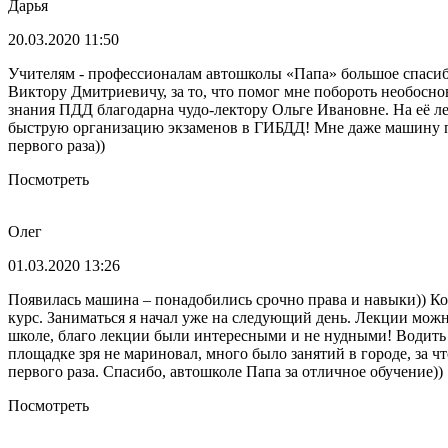
Дарья
20.03.2020 11:50
Учителям - профессионалам автошколы «Папа» большое спасибо
Виктору Дмитриевичу, за то, что помог мне побороть необосно
знания ПДД благодарна чудо-лектору Ольге Ивановне. На её ле
быструю организацию экзаменов в ГИБДД! Мне даже машину пред
первого раза))
Посмотреть
Олег
01.03.2020 13:26
Появилась машина – понадобились срочно права и навыки)) Коне
курс. Заниматься я начал уже на следующий день. Лекции можн
школе, благо лекции были интересными и не нудными! Водить н
площадке зря не мариновал, много было занятий в городе, за чт
первого раза. Спасибо, автошколе Папа за отличное обучение))
Посмотреть