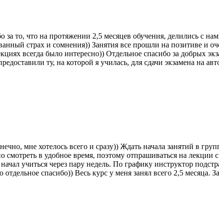
 за то, что на протяжении 2,5 месяцев обучения, делились с на
ванный страх и сомнения)) Занятия все прошли на позитиве и оч
кциях всегда было интересно)) Отдельное спасибо за добрых экз
оставили ту, на которой я училась, для сдачи экзамена на авт
чно, мне хотелось всего и сразу)) Ждать начала занятий в груп
о смотреть в удобное время, поэтому отпрашиваться на лекции 
ачал учиться через пару недель. По графику инструктор подстра
о отдельное спасибо)) Весь курс у меня занял всего 2,5 месяца. 