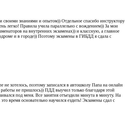
ми своими знаниями и опытом)) Отдельное спасибо инструктору
ень легко! Правила учила параллельно с вождением)) За мои
аменаторов на внутренних экзаменах)) и классную, а главное
одроме и в городе)) Поэтому экзамены в ГИБДД я сдала с
пе не хотелось, поэтому записался в автошколу Папа на онлайн
с работы не пришлось)) ПДД выучил только благодаря этой
ивался под меня. Все занятия отъездили минута в минуту. На
За это время основательно научился ездить! Экзамены сдал с