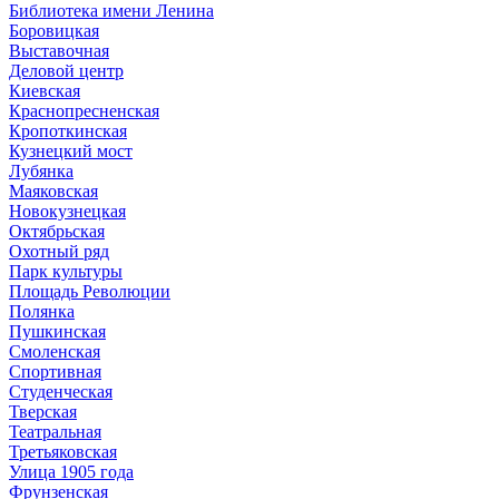
Библиотека имени Ленина
Боровицкая
Выставочная
Деловой центр
Киевская
Краснопресненская
Кропоткинская
Кузнецкий мост
Лубянка
Маяковская
Новокузнецкая
Октябрьская
Охотный ряд
Парк культуры
Площадь Революции
Полянка
Пушкинская
Смоленская
Спортивная
Студенческая
Тверская
Театральная
Третьяковская
Улица 1905 года
Фрунзенская