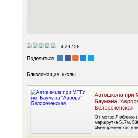
4.29
/
26
Поделиться
Близлежащие школы
Автошкола при 
Баумана "Аврор
Белореченская
От метро Люблино (19
маршрутке 517м, 530
«Белореченская улица