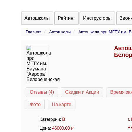
Автошколы
Рейтинг
Инструкторы
Звон
Главная
Автошколы
Автошкола при МГТУ им. Б
Автош
Белор
Отзывы (4)
Скидки и Акции
Время за
Фото
На карте
Категории:
B
г
+
Цена:
46000.00
₽