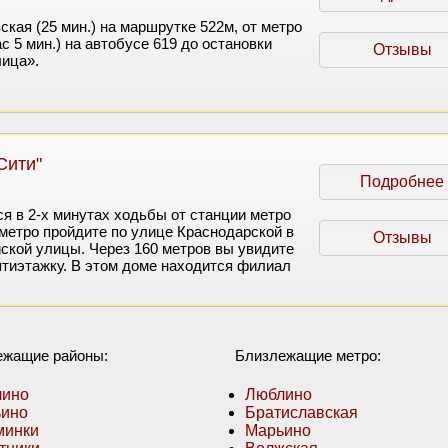
кая (25 мин.) на маршрутке 522м, от метро
с 5 мин.) на автобусе 619 до остановки
Отзывы
ица».
Сити"
Подробнее
я в 2-х минутах ходьбы от станции метро
метро пройдите по улице Краснодарской в
Отзывы
ской улицы. Через 160 метров вы увидите
тиэтажку. В этом доме находится филиал
ежащие районы:
Близлежащие метро:
лино
Люблино
ино
Братиславская
минки
Марьино