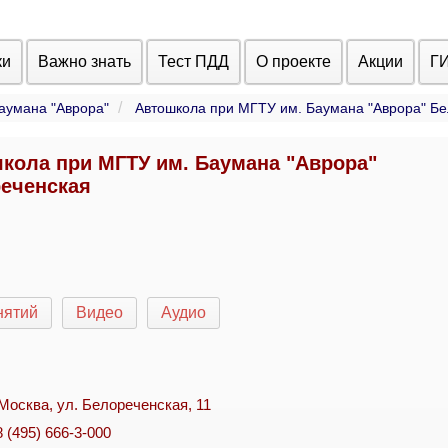
ки
Важно знать
Тест ПДД
О проекте
Акции
Г
аумана "Аврора"
Автошкола при МГТУ им. Баумана "Аврора" Б
кола при МГТУ им. Баумана "Аврора"
еченская
нятий
Видео
Аудио
. Москва, ул. Белореченская, 11
8 (495) 666-3-000