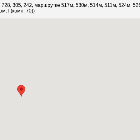
, 728, 305, 242, маршрутке 517м, 530м, 514м, 511м, 524м, 52
. I (комн. 70))