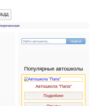
ИБДД
елореченская
Найти!
Популярные автошколы
Автошкола "Папа"
Подробнее