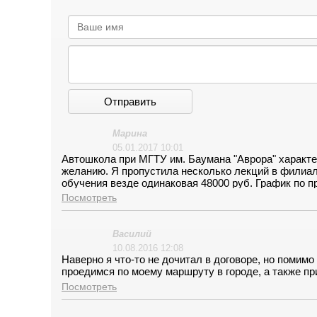
Отправить
Марина
05.01.2017 10:01
Автошкола при МГТУ им. Баумана "Аврора" характе
желанию. Я пропустила несколько лекций в филиале
обучения везде одинаковая 48000 руб. График по п
компромиссная автошкола.
Посмотреть
Василий
10.08.2016 12:08
Наверно я что-то не дочитал в договоре, но помимо
проедимся по моему маршруту в городе, а также п
Посмотреть