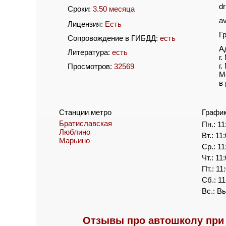
dr
Сроки:
3.50 месяца
a
Лицензия:
Есть
Г
Сопровождение в ГИБДД:
есть
А
Литература:
есть
г
г.
Просмотров:
32569
М
в
Станции метро
Графи
Братиславская
Пн.: 11
Люблино
Вт.: 11
Марьино
Ср.: 11
Чт.: 11
Пт.: 11
Сб.: 11
Вс.: В
Отзывы про автошколу при 