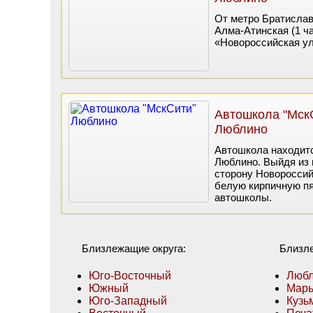
От метро Братиславс
Алма-Атинская (1 ча
«Новороссийская ул
Автошкола "Мск
Люблино
Автошкола находитс
Люблино. Выйдя из 
сторону Новороссий
белую кирпичную пя
автошколы.
Близлежащие округа:
Близл
Юго-Восточный
Люб
Южный
Марь
Юго-Западный
Кузь