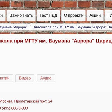
ки
Важно знать
Тест ПДД
О проекте
Акции
Г
аумана "Аврора"
Автошкола при МГТУ им. Баумана "Аврора" Ц
кола при МГТУ им. Баумана "Аврора" Цари
нятий
Видео
Аудио
. Москва, Пролетарский пр-т, 24
8 (495) 666-3-000