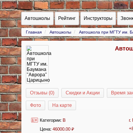
Автошколы
Рейтинг
Инструкторы
Звон
Главная
Автошколы
Автошкола при МГТУ им. Б
Автош
Отзывы (0)
Скидки и Акции
Время за
Фото
На карте
Категории:
B
г
+
Цена:
46000.00
₽