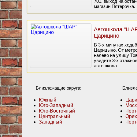
701, выход на оста
магазин Пятерочка.
Автошкола "ШАР
Царицино
В 3-х минутах ходь
Царицыно. От метро
налево на улицу То
увидите 3-х этажно
автошкола.
Близлежащие округа:
Близл
Южный
Цар
Юго-Западный
Моск
Юго-Восточный
Черт
Центральный
Орех
Западный
Черт