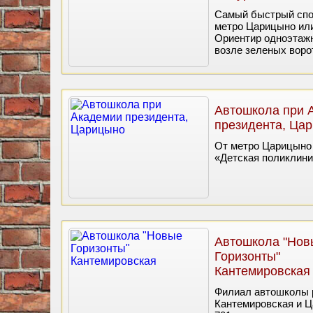
Самый быстрый спо
метро Царицыно или
Ориентир одноэтажн
возле зеленых воро
Автошкола при 
президента, Ца
От метро Царицыно (
«Детская поликлини
Автошкола "Нов
Горизонты"
Кантемировская
Филиал автошколы р
Кантемировская и Ц