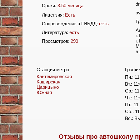
dr
Сроки:
3.50 месяца
a
Лицензия:
Есть
Г
Сопровождение в ГИБДД:
есть
А
Литература:
есть
г
г.
Просмотров:
299
М
в
Станции метро
Графи
Кантемировская
Пн.: 11
Каширская
Вт.: 11
Царицыно
Ср.: 11
Южная
Чт.: 11
Пт.: 11
Сб.: 11
Вс.: В
Отзывы про автошколу п