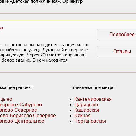
новке «Детская поликлиника». Ориентир
"
Подробнее
бы от автошколы находится станция метро
 пройдите по улице Луганской и сверните
Отзывы
варищескую. Через 200 метров справа вы
е белое здание. В нем находится
ежащие районы:
Близлежащие метро:
ицыно
Кантемировская
воречье-Сабурово
Царицыно
аново Северное
Каширская
ово-Борисово Северное
Южная
аново Центральное
Чертановская