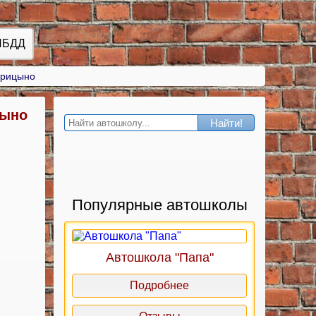
ИБДД
арицыно
цыно
Найти!
Популярные автошколы
Автошкола "Папа"
Подробнее