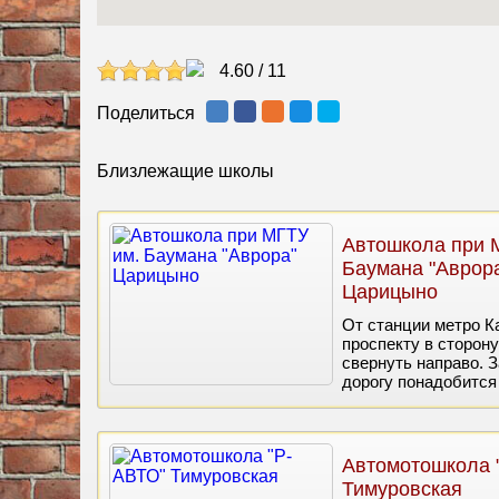
4.60
/
11
Поделиться
Близлежащие школы
Автошкола при 
Баумана "Аврор
Царицыно
От станции метро К
проспекту в сторону
свернуть направо. З
дорогу понадобится
Автомотошкола 
Тимуровская