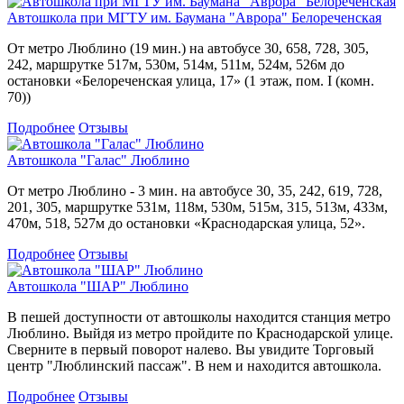
Автошкола при МГТУ им. Баумана "Аврора" Белореченская
От метро Люблино (19 мин.) на автобусе 30, 658, 728, 305,
242, маршрутке 517м, 530м, 514м, 511м, 524м, 526м до
остановки «Белореченская улица, 17» (1 этаж, пом. I (комн.
70))
Подробнее
Отзывы
Автошкола "Галас" Люблино
От метро Люблино - 3 мин. на автобусе 30, 35, 242, 619, 728,
201, 305, маршрутке 531м, 118м, 530м, 515м, 315, 513м, 433м,
470м, 518, 527м до остановки «Краснодарская улица, 52».
Подробнее
Отзывы
Автошкола "ШАР" Люблино
В пешей доступности от автошколы находится станция метро
Люблино. Выйдя из метро пройдите по Краснодарской улице.
Сверните в первый поворот налево. Вы увидите Торговый
центр "Люблинский пассаж". В нем и находится автошкола.
Подробнее
Отзывы