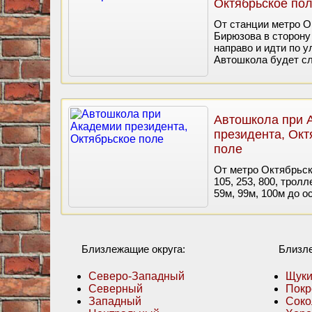
Октябрьское по
От станции метро О
Бирюзова в сторону
направо и идти по 
Автошкола будет сл
Автошкола при 
президента, Окт
поле
От метро Октябрьско
105, 253, 800, тролл
59м, 99м, 100м до о
Близлежащие округа:
Близл
Северо-Западный
Щук
Северный
Покр
Западный
Соко