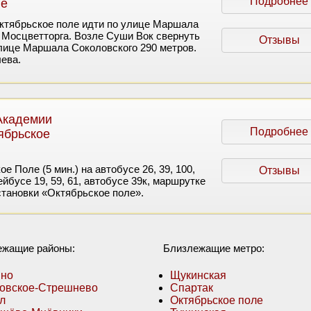
Подробнее
ле
ктябрьское поле идти по улице Маршала
 Мосцветторга. Возле Суши Вок свернуть
Отзывы
улице Маршала Соколовского 290 метров.
ева.
Академии
Подробнее
ябрьское
е Поле (5 мин.) на автобусе 26, 39, 100,
Отзывы
ейбусе 19, 59, 61, автобусе 39к, маршрутке
становки «Октябрьское поле».
ежащие районы:
Близлежащие метро:
ино
Щукинская
овское-Стрешнево
Спартак
л
Октябрьское поле