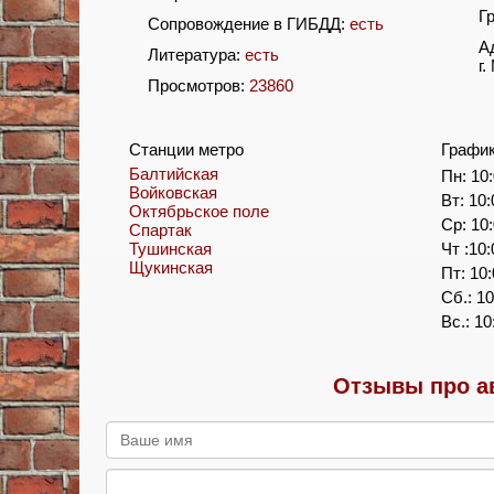
Г
Сопровождение в ГИБДД:
есть
А
Литература:
есть
г
Просмотров:
23860
Станции метро
Графи
Балтийская
Пн: 10:
Войковская
Вт: 10:
Октябрьское поле
Ср: 10:
Спартак
Тушинская
Чт :10:
Щукинская
Пт: 10:
Сб.: 10
Вс.: 10
Отзывы про а