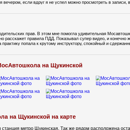
вечером, если вдруг я не успел можно просмотреть в записи, 
и договорился о встречи. Первое занятие было на площадке.
одительских прав. В этом мне помогла удивительная Мосавтошк
ьно расскажет правила ПДД. Показывал супер видео, и конечно 
а практику попала к крутому инструктору, спокойный и сдержанн
 для вождения находиться очень близко к метро, удобно добир
МосАвтошкола на Щукинской
ла на Щукинской на карте
 станция метро Щукинская. Так же рядом расположена ост