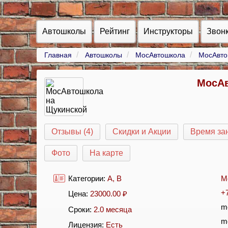
Автошколы
Рейтинг
Инструкторы
Звон
Главная
Автошколы
МосАвтошкола
МосАвто
МосАв
Отзывы (4)
Скидки и Акции
Время за
Фото
На карте
Категории:
A
,
B
М
+
Цена:
23000.00
₽
m
Сроки:
2.0 месяца
m
Лицензия:
Есть