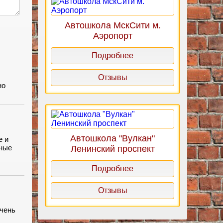
Автошкола МскСити м.
Аэропорт
Подробнее
Отзывы
но
нь
Автошкола "Вулкан"
е и
ьные
Ленинский проспект
Подробнее
ие!!!
Отзывы
Очень