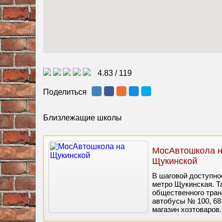
4.83
/
119
Поделиться
Близлежащие школы
МосАвтошкола 
Щукинской
В шаговой доступно
метро Щукинская. Т
общественного тран
автобусы № 100, 68
магазин хозтоваров.