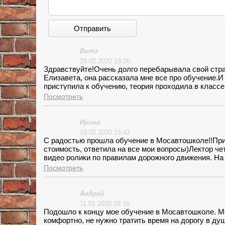
Отправить
Вита
29.02.2020 18:26
Здравствуйте!Очень долго перебарывала свой стра
Елизавета, она рассказала мне все про обучение.И
приступила к обучению, теория проходила в классе
понравились обучающие видео. И вот началась у ме
Посмотреть
инструктор Владимир, смог меня успокоить, и я по
спокойный человек.Все понравилось.СПАСИБО
Ирина
19.02.2020 15:42
С радостью прошла обучение в Мосавтошколе!!При
стоимость, ответила на все мои вопросы)Лектор ч
видео ролики по правилам дорожного движения. На 
общительная девушка. Был страх садиться за рулю,
Посмотреть
довольна моим инструктором по вождению!!Спасибо
Андрей
11.01.2020 19:16
Подошло к концу мое обучение в Мосавтошколе. Мо
комфортно, не нужно тратить время на дорогу в д