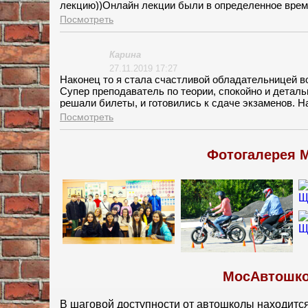
лекцию))Онлайн лекции были в определенное время 
удобства))На вождение созвонился с инструктором 
Посмотреть
Карина
27.11.2019 17:27
Наконец то я стала счастливой обладательницей в
Супер преподаватель по теории, спокойно и детал
решали билеты, и готовились к сдаче экзаменов. Н
Научил меня водить автомобиль. Учебная площадка
Посмотреть
Фотогалерея 
МосАвтошко
В шаговой доступности от автошколы находится