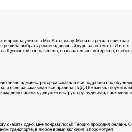
х и пришла учится в МосАвтошколу. Меня встретила приятная
 я решила выбрать рекомендованный курс на автомате. И вот я
 на Щукинской очень весело, познавательно, интересно, особен
ня практика, я с ужасом себе представляла этот день. Мой
няла что страшного нет ничего и страх прошел.Терпеливый и оче
ветливая администратор рассказала все подробно про обучени
етко и ясно рассказывал все правила ПДД. Показывал поучител
вождение попала к девушке инструктору, чудесная, спокойная и
 мой инструктор просто и спокойно убрала эту преграду.Очень
 коллективу Мосавтошколы за все удобства и приятное отношен
гу сказать одно, мне понравилось!!!Теорию проходил онлайн. 
ушном транспорте, в любое время включил и просмотрел