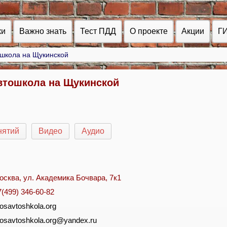
ки
Важно знать
Тест ПДД
О проекте
Акции
Г
школа на Щукинской
тошкола на Щукинской
нятий
Видео
Аудио
осква, ул. Академика Бочвара, 7к1
7(499) 346-60-82
osavtoshkola.org
osavtoshkola.org@yandex.ru