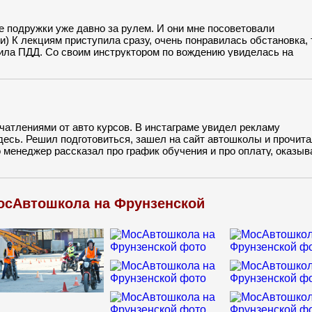
е подружки уже давно за рулем. И они мне посоветовали
) К лекциям приступила сразу, очень понравилась обстановка, 
вила ПДД. Со своим инструктором по вождению увиделась на
 заезд в гараж и парковка было самое сложное для меня)После
чатлениями от авто курсов. В инстаграме увидел рекламу
есь. Решил подготовиться, зашел на сайт автошколы и прочита
о менеджер рассказал про график обучения и про оплату, оказыв
и тактичный и все точно и понятно объяснял. Практика на высот
казывать и спокойно показывать просто респект!!!
осАвтошкола на Фрунзенской