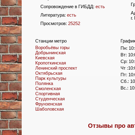
Г
Сопровождение в ГИБДД:
есть
А
Литература:
есть
г
Просмотров:
25252
Станции метро
Графи
Воробьёвы горы
Пн: 10:
Добрынинская
Вт: 10:
Киевская
Ср: 10:
Кропоткинская
Ленинский проспект
Чт :10:
Октябрьская
Пт: 10:
Парк культуры
Сб.: 10
Полянка
Вс.: 10
Смоленская
Спортивная
Студенческая
Фрунзенская
Шаболовская
Отзывы про ав