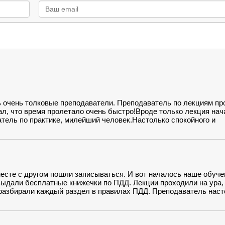
ь очень толковые преподаватели. Преподаватель по лекциям пр
ал, что время пролетало очень быстро!Вроде только лекция нач
ватель по практике, милейший человек.Настолько спокойного и
 управлять автомобилем, это для меня очень большое достижен
есте с другом пошли записываться. И вот началось наше обуче
 выдали бесплатные книжечки по ПДД. Лекции проходили на ура,
 разбирали каждый раздел в правилах ПДД. Преподаватель наст
слушаться)) Практика началась на площадке. В машине было чи
орое записался. Инструктор научил как правильно управлять