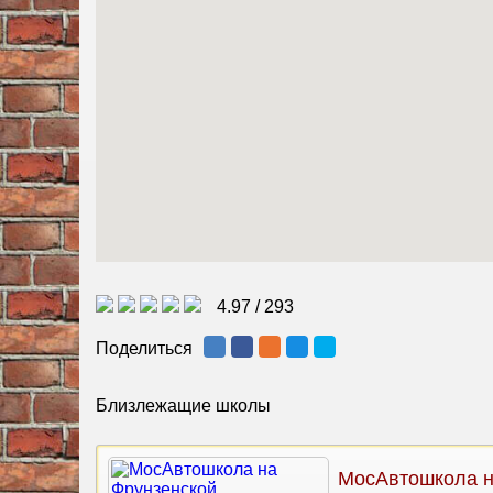
4.97
/
293
Поделиться
Близлежащие школы
МосАвтошкола 