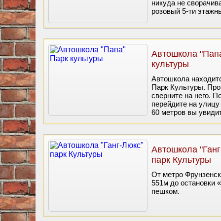
никуда не сворачив
розовый 5-ти этажн
Автошкола "Пап
культуры
Автошкола находитс
Парк Культуры. Про
сверните на него. П
перейдите на улицу
60 метров вы увиди
Автошкола "Ганг
парк Культуры
От метро Фрунзенск
551м до остановки 
пешком.