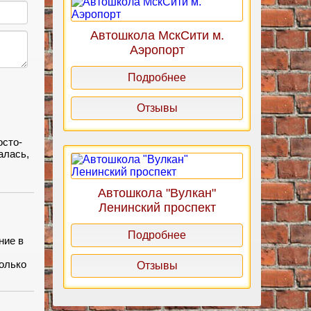
Автошкола МскСити м.
Аэропорт
Подробнее
Отзывы
осто-
алась,
ие.
Автошкола "Вулкан"
Ленинский проспект
Подробнее
ние в
олько
Отзывы
сто