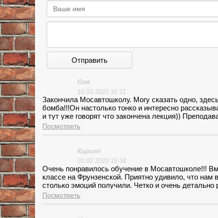
Отправить
Оля
16.03.2020 16:21
Закончила Мосавтошколу. Могу сказать одно, здес
бомба!!!Он настолько тонко и интересно рассказыв
и тут уже говорят что закончена лекция)) Препода
выдержанного человека не встречала. Я научилась
Посмотреть
Кирилл
20.02.2020 15:34
Очень понравилось обучение в Мосавтошколе!!! Вм
классе на Фрунзенской. Приятно удивило, что нам
столько эмоций получили. Четко и очень детально
интересно рассказывал, что можно было просто за
Посмотреть
всегда. Занятия начиналось равно на то время кот
автомобилем!!