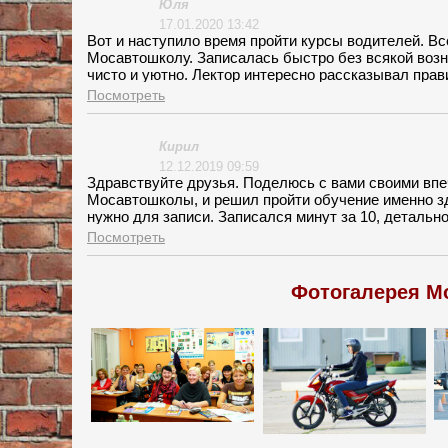
Юля
17.01.2020 13:42
Вот и наступило время пройти курсы водителей. Вс
Мосавтошколу. Записалась быстро без всякой возни
чисто и уютно. Лектор интересно рассказывал пра
площадке. Первые занятия проходили на площадке,
Посмотреть
долгого упорства у меня все получилось!!!
Кирил
12.12.2019 09:59
Здравствуйте друзья. Поделюсь с вами своими впе
Мосавтошколы, и решил пройти обучение именно зд
нужно для записи. Записался минут за 10, детальн
можно оплачивать частями. Преподаватель по теори
Посмотреть
Инструктору огромное спасибо, так тщательно расс
Фотогалерея М