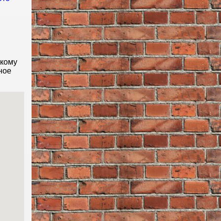
скому
ное