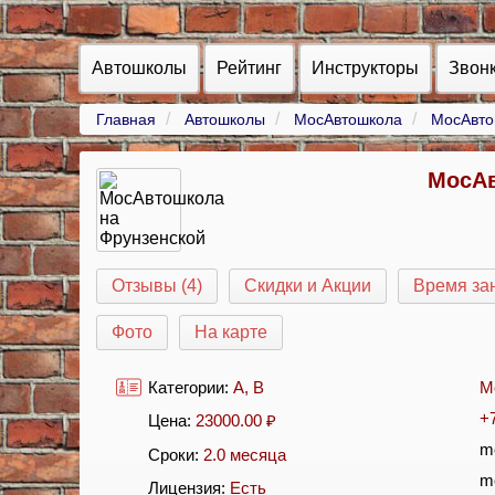
Автошколы
Рейтинг
Инструкторы
Звон
Главная
Автошколы
МосАвтошкола
МосАвто
МосАв
Отзывы (4)
Скидки и Акции
Время за
Фото
На карте
Категории:
A
,
B
М
+
Цена:
23000.00
₽
m
Сроки:
2.0 месяца
m
Лицензия:
Есть