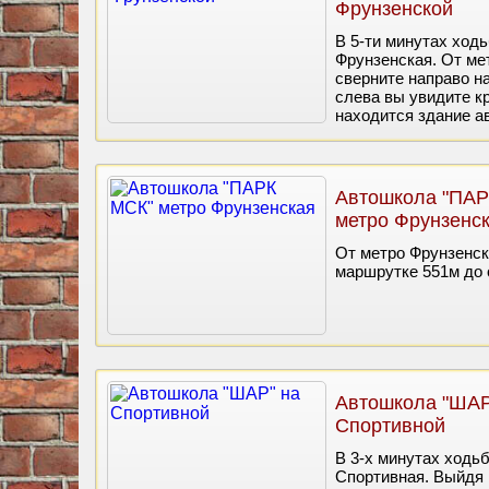
Фрунзенской
В 5-ти минутах ход
Фрунзенская. От ме
сверните направо н
слева вы увидите кр
находится здание а
Автошкола "ПАР
метро Фрунзенс
От метро Фрунзенска
маршрутке 551м до 
Автошкола "ШАР
Спортивной
В 3-х минутах ходь
Спортивная. Выйдя 