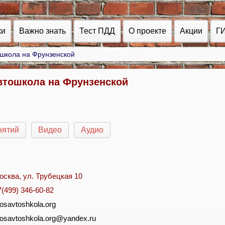
ки
Важно знать
Тест ПДД
О проекте
Акции
Г
школа на Фрунзенской
тошкола на Фрунзенской
нятий
Видео
Аудио
осква, ул. Трубецкая 10
7(499) 346-60-82
osavtoshkola.org
osavtoshkola.org@yandex.ru