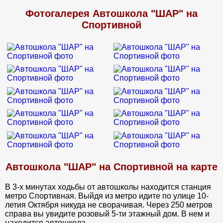
объяснял правила и разные ситуации которые могут
случиться на дороге. И конечно же огромная благодарность
Фотогалерея Автошкола "ШАР" на
инструктору по вождению, вы мне помогли побороть свой
Спортивной
страх. Теперь сажусь за руль без страха, а с уверенностью в
себе))
Автошкола "ШАР" на Спортивной на карте
В 3-х минутах ходьбы от автошколы находится станция
метро Спортивная. Выйдя из метро идите по улице 10-
летия Октября никуда не сворачивая. Через 250 метров
справа вы увидите розовый 5-ти этажный дом. В нем и
находится автошкола.