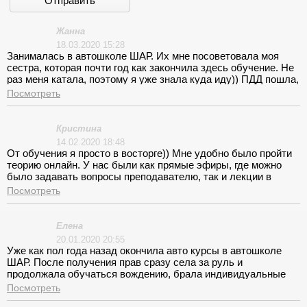
Отправить
Жанна
18.03.2020 15:28
Занималась в автошколе ШАР. Их мне посоветовала моя
сестра, которая почти год как закончила здесь обучение. Не
раз меня катала, поэтому я уже знала куда иду)) ПДД пошла,
учить в класс, занималась в утреннее время, преподаватель
Посмотреть
отличный, класс светлый и в двух шагах от моей работы.
Правила выучила легко, благодаря манере нашего учителя
объяснять, просто невозможно не знать пдд)) С
Кристина
инструктором мне очень повезло, взрослый мужчина, со
14.02.2020 18:48
спокойной реакцией на мои ошибки)) Спасибо Дмитрий
От обучения я просто в восторге)) Мне удобно было пройти
Васильевич с Вами мне вождение далось легко! Спасибо
теорию онлайн. У нас были как прямые эфиры, где можно
Вам за удобный график и поддержку))
было задавать вопросы преподавателю, так и лекции в
записи. Которые я смотрела, когда не успевала на онлайн
Посмотреть
или хотела повторить пройденное. Много учебной
литературы, уже в электронном виде, есть в личном
кабинете, поэтому искать нужные книжки не нужно)) Тут же
Елена
можно готовиться к экзаменационным тестам и сдавать
20.01.2020 20:55
внутренние экзамены. Повезло, что повторный экзамен
Уже как пол года назад окончила авто курсы в автошколе
бесплатный! Вождение тоже на высоком уровне)) График
ШАР. После получения прав сразу села за руль и
вождений очень удобный, машины классные и площадка не
продолжала обучаться вождению, брала индивидуальные
далеко от метро. Всё понравилось! Вы – супер))
занятия с инструктором. Автошкола мне помогла
Посмотреть
переступить через свои страхи. Лектор настолько детально