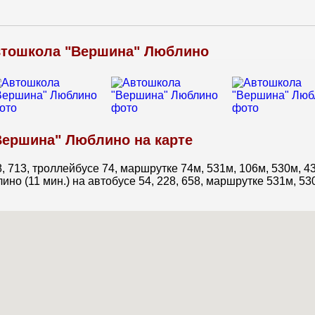
втошкола "Вершина" Люблино
ершина" Люблино на карте
8, 713, троллейбусе 74, маршрутке 74м, 531м, 106м, 530м, 4
ино (11 мин.) на автобусе 54, 228, 658, маршрутке 531м, 53