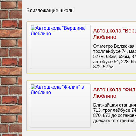
Близлежащие школы
Автошкола "Вер
Люблино
От метро Волжская (
троллейбусе 74, мар
527м, 633м, 695м, 8
автобусе 54, 228, 6
872, 527м.
Автошкола "Фил
Люблино
Ближайшая станция 
713, троллейбусе 74
870, 872 до останов
доехать от станции