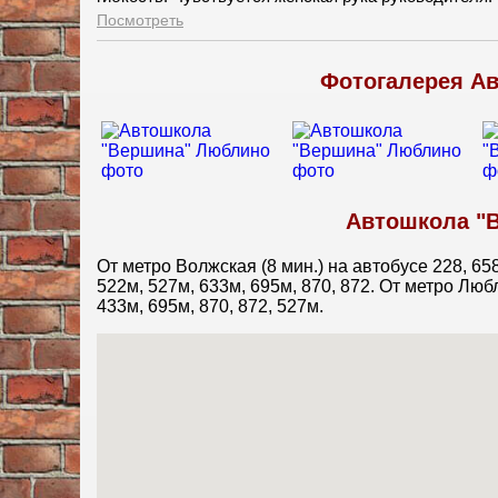
Посмотреть
Фотогалерея А
Автошкола "В
От метро Волжская (8 мин.) на автобусе 228, 65
522м, 527м, 633м, 695м, 870, 872. От метро Любл
433м, 695м, 870, 872, 527м.