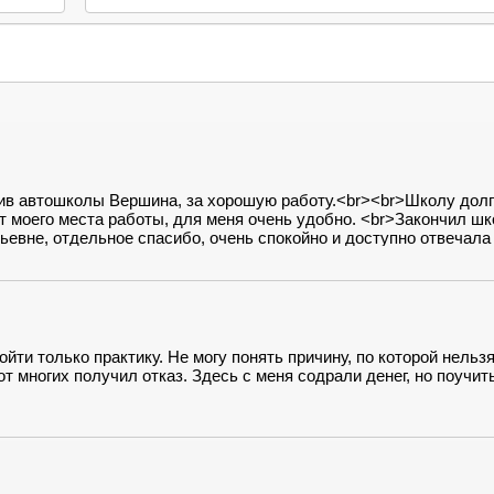
тив автошколы Вершина, за хорошую работу.<br><br>Школу долг
т моего места работы, для меня очень удобно. <br>Закончил шк
евне, отдельное спасибо, очень спокойно и доступно отвечала 
е по домашнему спокойная, это очень понравилось. Приятно и
ду вождения, отдельная глава. Это для меня был стресс. Первы
. <br>Огромное спасибо нашему инструктору Алексею, который
ется я бы не смог так работать на его месте. Нужно очень мног
 раза. <br>Сдал с первого раза. Ура!!!<br>Еще раз большое вам
кую обстановку.
ти только практику. Не могу понять причину, по которой нельз
от многих получил отказ. Здесь с меня содрали денег, но поучит