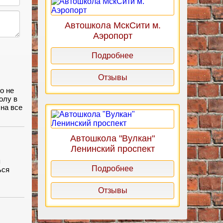
Автошкола МскСити м.
Аэропорт
Подробнее
Отзывы
о не
олу в
на все
й раз
Автошкола "Вулкан"
о
Ленинский проспект
я
Подробнее
ься
Отзывы