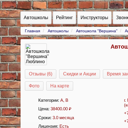
Автошколы
Рейтинг
Инструкторы
Звон
Главная
Автошколы
Автошкола "Вершина"
А
Автош
Отзывы (6)
Скидки и Акции
Время за
Фото
На карте
Категории:
A
,
B
г
(к
Цена:
38400.00
₽
+
Сроки:
3.0 месяца
+
Лицензия:
Есть