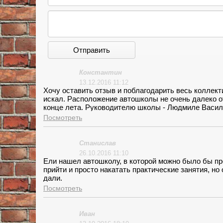
Отправить
Константин
13.12.2016 11:12
Хочу оставить отзыв и поблагодарить весь коллек
искал. Расположение автошколы не очень далеко о
конце лета. Руководителю школы - Людмиле Василь
возникающие вопросы. <br>Сама атмосфера в школ
Посмотреть
интересно было приходить на занятия. <br>По пово
за рулем и в Москве сами знаете какой тут трафик
отправил нас сразу в бой. Был терпеливым, мне каж
Станислав
терпения. Объяснял доступно, понимаешь с первого
26.10.2016 11:10
спасибо. За понимание, простоту общения и дружес
Ели нашел автошколу, в которой можно было бы прой
прийти и просто накатать практические занятия, но 
дали.
Посмотреть
Иван