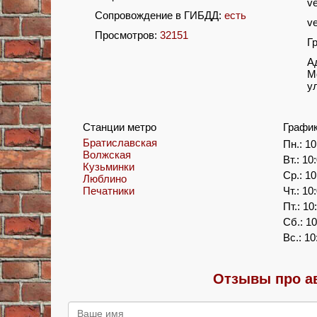
ve
Сопровождение в ГИБДД:
есть
v
Просмотров:
32151
Г
А
М
у
Станции метро
Графи
Братиславская
Пн.: 10
Волжская
Вт.: 10
Кузьминки
Ср.: 10
Люблино
Печатники
Чт.: 10
Пт.: 10
Сб.: 10
Вс.: 10
Отзывы про а