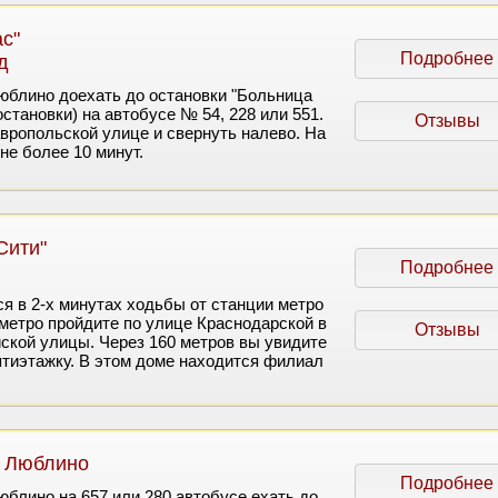
с"
Подробнее
д
юблино доехать до остановки "Больница
становки) на автобусе № 54, 228 или 551.
Отзывы
авропольской улице и свернуть налево. На
не более 10 минут.
Сити"
Подробнее
я в 2-х минутах ходьбы от станции метро
метро пройдите по улице Краснодарской в
Отзывы
ской улицы. Через 160 метров вы увидите
тиэтажку. В этом доме находится филиал
" Люблино
Подробнее
юблино на 657 или 280 автобусе ехать до