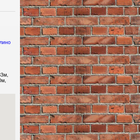
33м,
0м,