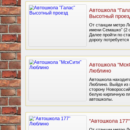
Автошкола "Гала
Высотный проез
От станции метро Л
имени Семашко" (2 о
Далее пройти по ст
дорогу потребуется 
Автошкола "Мск
Люблино
Автошкола находитс
Люблино. Выйдя из 
сторону Новороссий
белую кирпичную пя
автошколы.
"Автошкола 177
От станции метро Л