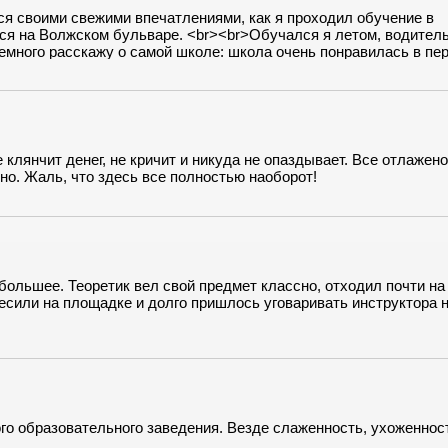
ся своими свежими впечатлениями, как я проходил обучение в
ся на Волжском бульваре. <br><br>Обучался я летом, водител
Немного расскажу о самой школе: школа очень понравилась в пе
тро Кузьминки. Стоимость обучения в школе была такой же, ка
момент, потому что в процессе поиска автошколы я натыкался н
ных школ, где в итоге стоимость заходила за 60 000. Преподав
ъясняют, во всем ощущал индивидуальный подход и мне это осо
ь Людмиле Васильевне, которая все же смогла донести до меня
орые мне никак не давались! <br>Экзамен по теории сдал с пер
е клянчит денег, не кричит и никуда не опаздывает. Все отлажено
стей! <br><br>Искренне желаю всем сомневающимся обратить вн
но. Жаль, что здесь все полностью наоборот!
ного хороших автошкол!<br>Желаю удачи на дороге!
ольшее. Теоретик вел свой предмет классно, отходил почти на
есили на площадке и долго пришлось уговаривать инструктора 
о образовательного заведения. Везде слаженность, ухоженнос