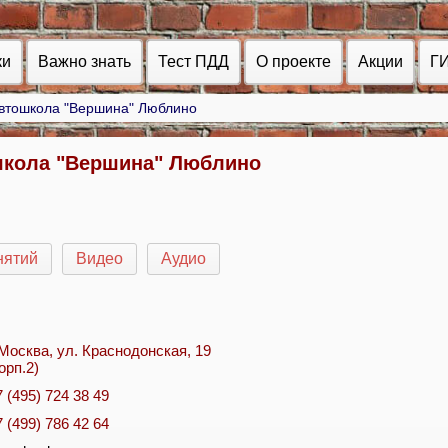
ки
Важно знать
Тест ПДД
О проекте
Акции
Г
втошкола "Вершина" Люблино
кола "Вершина" Люблино
нятий
Видео
Аудио
. Москва, ул. Краснодонская, 19
орп.2)
7 (495) 724 38 49
7 (499) 786 42 64