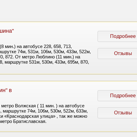
шина"
Подробнее
8 мин.) на автобусе 228, 658, 713,
шрутке 74м, 531м, 106м, 530м, 433м, 522м,
Отзывы
70, 872. От метро Люблино (11 мин.) на
58, маршрутке 531м, 530м, 433м, 695м, 870,
ин" в
Подробнее
метро Волжская ( 11 мин. ) на автобусе
, маршрутке 74м, 106м, 530м, 522м, 633м,
Отзывы
ки «Краснодарская улица» , так же можно
 метро Братиславская.