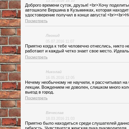
13.10.2016 18:10
Доброго времени суток, друзья! <br>Хочу поделить
автошколе Вершина в Кузьминках, которая находит
удостоверение получил в конце августа! <br><br>
очередь своим удобным расположением, рядом с ме
Посмотреть
было указанно на сайте, это важный был для меня 
очень "грамонтные " маневрирования недобросовест
очень толково и доходчиво все рассказывают и об
Леонид
понравилось . Особую благодарность хочу выразит
05.07.2016 11:07
правила проезда нерегулируемых перекрестков, кот
Приятно когда к тебе человечно отнеслись, никто н
раза. Практика так же прошла без особых трудно
работают и каждый четко знает свое место. Идеаль
на Вершину, так как в Кузьминках сейчас не так м
Посмотреть
Николай
16.05.2016 12:05
Нечему необычному не научили, я рассчитывал на б
лекции. Вождением не доволен, слишком много кол
выезд в город.
Посмотреть
Вячеслав
18.03.2016 21:03
Приятно было находиться среди слушателей данног
гибкость. Чувствуется женская рука руководителя.