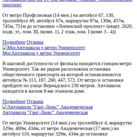
проспект
От метро Профсоюзная (14 мин.) на автобусе 67, 130,
троллейбусе 49, автобусе 67к, маршрутке 87м, 130м, 457м,
745м, 751м до остановки «Ленинский проспект» (кварт. 2620,
подв. эт., пом. III, (комн. 1), 2 этаж, пом. I (комн 3 - 4))
Подробнее
Отзывы
МосАвтошкола у метро Университет
В шаговой доступности от филиала находится станция метро
Университет. Так же рядом расположена остановка
общественного транспорта на которой останавливаются
автобусы № 113, 187, 260, 447, 572. От метро и остановки
пройдите по улице Вернадского 230 метров. Автошкола
находится в жилом 8-ми этажном доме.
Подробнее
Отзывы
Автошкола "Ганг-Люкс" Академическая
От метро Университет (14 мин.) на троллейбусе 4, маршрутке
329м, 400м, 434м, от метро Академическая (17 мин.) на
автобусе 119, маршрутке 329м, 434м до остановки