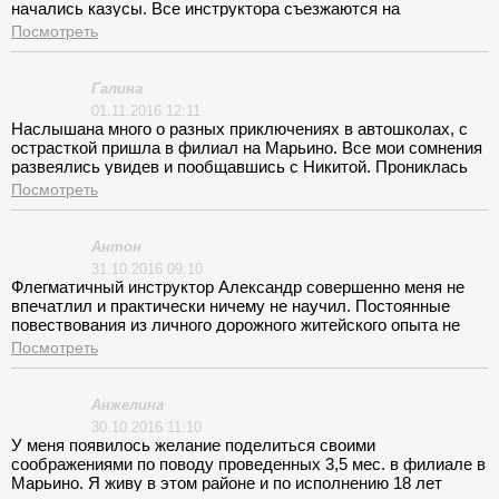
начались казусы. Все инструктора съезжаются на
центральную базу. Образуется толчея и очередь. Кое-как
Посмотреть
освоили эстакаду, заезды в гараж, параллельную парковку,
выехали с инструктором в город. Очень малое количество
часов, не позволили до конца отработать все упражнения.
Галина
Слабый уровень подготовки.
01.11.2016 12:11
Наслышана много о разных приключениях в автошколах, с
острасткой пришла в филиал на Марьино. Все мои сомнения
развеялись увидев и пообщавшись с Никитой. Прониклась
доверием и приступила к обучению теории. Приятные
Посмотреть
впечатления от преподавателя, доброжелательного,
знающего предмет и располагающего. Инструктор тоже
достался адекватный. Прошла курс быстро и с пользой.
Антон
Рекомендую заведение по вождению.
31.10.2016 09:10
Флегматичный инструктор Александр совершенно меня не
впечатлил и практически ничему не научил. Постоянные
повествования из личного дорожного житейского опыта не
давали сосредоточиться и раздражали. По окончании курса
Посмотреть
вождения вышел не обучен и долго сдавал практику.
Анжелина
30.10.2016 11:10
У меня появилось желание поделиться своими
соображениями по поводу проведенных 3,5 мес. в филиале в
Марьино. Я живу в этом районе и по исполнению 18 лет