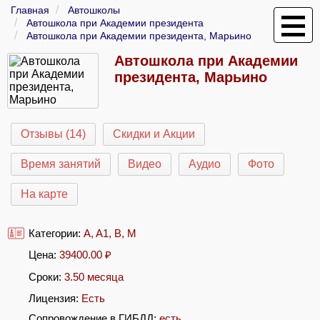
Главная
Автошколы
Автошкола при Академии президента
Автошкола при Академии президента, Марьино
Автошкола при Академии
президента, Марьино
Отзывы (14)
Скидки и Акции
Время занятий
Видео
Аудио
Фото
На карте
Категории:
A
,
A1
,
B
,
M
Цена:
39400.00
₽
Сроки:
3.50 месяца
Лицензия:
Есть
Сопровождение в ГИБДД:
есть