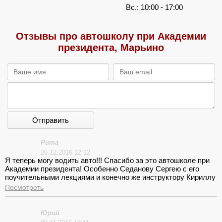
Вс.: 10:00 - 17:00
Отзывы про автошколу при Академии
президента, Марьино
Отправить
Рита
26.12.2016 12:12
Я теперь могу водить авто!!! Спасибо за это автошколе при
Академии президента! Особенно Седанову Сергею с его
поучительными лекциями и конечно же инструктору Кириллу
Артамонову за терпение и работу на совесть! Еще плюс –
Посмотреть
метро Марьино рядом!
Юрий