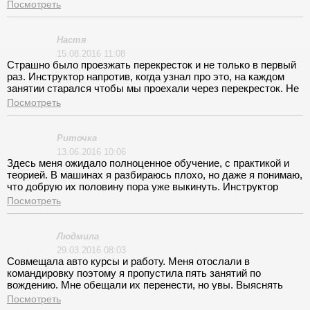
решила пойти на курсы вождения. Этот филиал недавно
Посмотреть
открыли, но это не сказалось на уровне обучения. Меня
встретил приветливый Никита и всё подробно объяснил.
Сначала была теория, её вёл нормальный преподаватель
Настя
Сергей Седанов. Объяснял так, что можно была запомнить
15.08.2016 11:08
материал без дополнительных источников. Мастер по
Страшно было проезжать перекресток и не только в первый
вождению тоже толковый и уравновешенный. Всё было
раз. Инструктор напротив, когда узнал про это, на каждом
классно. Экзамены сдала сразу и получила удостоверение.
занятии старался чтобы мы проехали через перекресток. Не
Очень довольна.
могу сказать, что прямо страх пропал, но уверенней себя
Посмотреть
почувствовала, спасибо!
Риточка
13.06.2016 10:06
Здесь меня ожидало полноценное обучение, с практикой и
теорией. В машинах я разбираюсь плохо, но даже я понимаю,
что добрую их половину пора уже выкинуть. Инструктор
радовал ангельским терпением!
Посмотреть
Людмила
29.03.2016 08:03
Совмещала авто курсы и работу. Меня отослали в
командировку поэтому я пропустила пять занятий по
вождению. Мне обещали их перенести, но увы. Выяснять
отношения было некогда, пришлось брать дополнительно
Посмотреть
занятия.