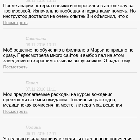
09.11.2016 13:11
После аварии потерял навыки и попросился в автошколу за
тренировкой. Изначально пообещали подкатками помочь. Но
инструктор достался не очень опытный и объяснил, что с
такой категорией не работает. Заменить отказались. Потерял
Посмотреть
время. Очень огорчен.
Светлана
08.11.2016 10:11
Моё решение по обучению в филиале в Марьино пришло не
сразу. Пересмотрела много сайтов и выбор пал на этом
заведении по хорошим отзывам выпускников. Я рада тому
что, обучалась здесь. Очень современная методика
Посмотреть
алгоритмов вождения. Быстро запоминается и устойчиво
надолго сохраняется в памяти последовательность
ситуаций. Выпускаешься уверенным водителем.
Павел
07.11.2016 11:11
Мои предполагаемые расходы на курсы вождения
превзошли все мои ожидания. Топливные расходов,
медицинская комиссия на месте, литература, решения
вопроса при сдаче окончательных экзаменов, определили
Посмотреть
заоблачную сумму. Не верьте в сумму указанную в рекламе
не вложитесь.
Полина
06.11.2016 12:11
Я недавно взяла машину в кредит и стал вопрос получения