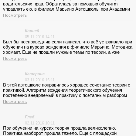
водительских прав. Обратилась за помощью обучитm
управлять ею, в филиал Марьино Автошколы при Академии
президента на ул. Люблинская. Скажу, что осталась очень
Посмотреть
довольна сервисом этого учреждения. Все сотрудники
знатоки своего дела. Приятно удивлена организованной
работой всех служб. Особо хочу отметить инструктора
Корней
Артамонова Кирилла. Благодаря его мастерству и
05.11.2016 14:11
неимоверному терпению, я владею навыками и безопасно
Был бы несправедлив если написал, что всё устраивало при
езжу.
обучении на курсах вождения в филиале Марьино. Методика
хромает. Еще не прошли нужные темы по теории, а уже
начались практические занятия. И были не совпадения в
Посмотреть
изложении материала инструктора и преподавателя. Это
ухудшало освоение профессии.
Катерина
03.11.2016 15:11
В этой автошколе понравилось хорошее сочетание теории с
практикой. Алгоритм вождения теоретического обучения
постепенно внедряемый в практику с поэтапным разбором
ситуаций на дороге дал свой положительный эффект.
Посмотреть
Запоминается намного быстрее нежели при обычной схеме.
Молодцы придумали новшество.
Глеб
02.11.2016 10:11
При обучении на курсах теория прошла великолепно.
Практика наоборот прошла тяжело. Еще с площадкой