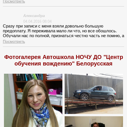
«индивидуальном подходе» и «качественном обучении».
Посмотреть
Большим плюсом стало расположение возле метро
Баррикадная.
Александра
04.04.2016 08:04
Сразу при записи с меня взяли довольно большую
предоплату. Я переживала мало ли что, но все обошлось.
Обучали нас по полной, признаться честно часть не помню, а
вторая еще не пригодилась. Инструктор каждое занятие
Посмотреть
откатывал полностью.
Фотогалерея Автошкола НОЧУ ДО "Центр
обучения вождению" Белорусская