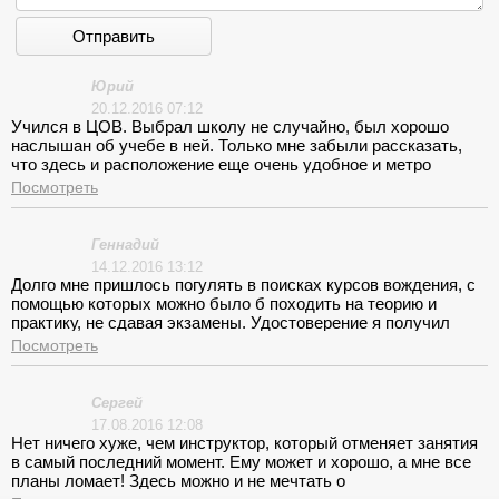
Отправить
Юрий
20.12.2016 07:12
Учился в ЦОВ. Выбрал школу не случайно, был хорошо
наслышан об учебе в ней. Только мне забыли рассказать,
что здесь и расположение еще очень удобное и метро
Белорусская под боком. Аудитория только несколько
Посмотреть
зашарпанная, но это при желании можно исправить, а так
есть в ней все, что может понадобиться для изучения ПДД,
даже преподаватель Павел Андреевич не грузил терминами,
Геннадий
а буквально на пальцах все разъяснил. Инструктор Дмитрий
14.12.2016 13:12
тоже хорош. Спокойный и рассудительный, каким и должен
Долго мне пришлось погулять в поисках курсов вождения, с
быть инструктор. Спасибо!
помощью которых можно было б походить на теорию и
практику, не сдавая экзамены. Удостоверение я получил
давно, а вот ездил мало, да и знания правил оставляло
Посмотреть
желать большего. Вот я и решил разрешить эту проблему, но
оказалось это дело не простым. Особенно с автошколой,
которая предоставит такую возможность. После долгих
Сергей
поисков наткнулся на ЦОВ, где мне не отказали! Воспарявши
17.08.2016 12:08
духом я отправился на лекции. Вела у нас их Ольга
Нет ничего хуже, чем инструктор, который отменяет занятия
Ивановна. Кстати на достаточно высоком уровне, а
в самый последний момент. Ему может и хорошо, а мне все
практиковался я у Андрей Светозарович.
планы ломает! Здесь можно и не мечтать о
Дисциплинированный инструктор, но только несколько зажат.