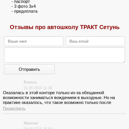
- паспорт
- 3 фото 3х4
- предоплата
Отзывы про автошколу ТРАКТ Сетунь
Отправить
Ксюша
31.08.2016 11:08
Оказалась в этой конторе только из-за обещанной
возможности заниматься вождением в выходные. Но на
практике оказалось, что такое возможно только после
личной «договоренности» с инструктором. Потеряла много
Посмотреть
времени впустую.
Максим
08.04.2016 15:04