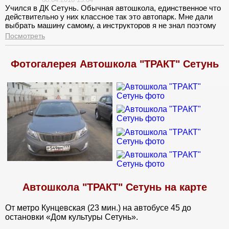
Учился в ДК Сетунь. Обычная автошкола, единственное что
действительно у них классное так это автопарк. Мне дали
выбрать машину самому, а инструкторов я не знал поэтому
согласился на того, кого дали. Уже пятое занятие у нас было
Посмотреть
в городе.
Фотогалерея Автошкола "ТРАКТ" Сетунь
Автошкола "ТРАКТ" Сетунь на карте
От метро Кунцевская (23 мин.) на автобусе 45 до
остановки «Дом культуры Сетунь».