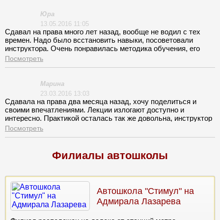
мочалки для доски стоял духан на весь класс! Страшно! С
инструктором ситуация получше сложилась. Позитивный
Юра
парень, рулить учит, все упущения в теории заполнил
13.05.2016 11:05
благодаря ему, помог короче со сдачей. Спасибо!
Сдавал на права много лет назад, вообще не водил с тех
времен. Надо было всстановить навыки, посоветовали
инструктора. Очень понравилась методика обучения, его
отношение и профессиональный подход. Оказалось,
Посмотреть
работает в Стимуле на Куликовской, так я еще и на теорию
походил, так сказать память освежить хотел. Процесс
теоретического курса организован не полностью, нет новой
Марина
информации.
23.03.2016 13:03
Сдавала на права два месяца назад, хочу поделиться и
своими впечатлениями. Лекции излогают доступно и
интересно. Практикой осталась так же довольна, инструктор
попался спокойный и внимательный.
Посмотреть
Филиалы автошколы
Автошкола "Стимул" на
Адмирала Лазарева