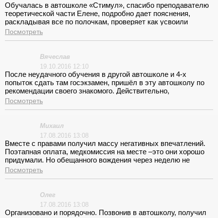
Обучалась в автошколе «Стимул», спасибо преподавателю
теоретической части Елене, подробно дает пояснения,
раскладывая все по полочкам, проверяет как усвоили
материал, проводя контрольное тестирование. Инструктор по
Посмотреть
вождению Александр как специалист неплохой, только часто
переносил занятия, из- за чего мы не успели отъездить
положенное количество часов до экзамена.
Вячеслав
19.10.2016 12:10
После неудачного обучения в другой автошколе и 4-х
попыток сдать там госэкзамен, пришёл в эту автошколу по
рекомендации своего знакомого. Действительно,
профессионалы. Умеют воспитать в самых трусливых и
Посмотреть
бестолковых уверенность за рулём. Очень спокойно,
рассудительно и душевно преподносят знания. Буквально за
ручку держат, пока сам не научишься ездить. С ними экзамен
Михаил
сдал после 4-х докаток. Рекомендую.
17.08.2016 13:08
Вместе с правами получил массу негативных впечатлений.
Поэтапная оплата, медкомиссия на месте –это они хорошо
придумали. Но обещанного вождения через неделю не
последовало. Уж слишком перегружены инструктора. Да и
Посмотреть
определили меня к Сяткину Юрию, у которого и опыта
маловато и характер резкий. От его замечаний в грубой
аранжировке кидало в пот. Я – человек мягкий и не могу
Олег
воспринимать информацию подобным тоном. Экзамен я
17.08.2016 13:08
провалил в первый раз, город оказался мне не по силам.
Организовано и порядочно. Позвонив в автошколу, получил
Юрию советую быть посдержанней и самому подучиться!