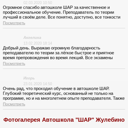
02.03.2020 10:50
Огромное спасибо автошколе ШАР за качественное и
профессиональное обучение. Преподаватель по теории
лучший в своём деле. Все понятно, доступно, все тонкости
ПДД у него не выучит только ленивый. И отдельная огромная
Посмотреть
благодарность инструктору по вождению - Николаю
Васильевичу, который за маленький срок научил быть
водителем. Экзамены сдал самостоятельно с первой
Ангелина
попытки. До встречи на дорогах!
13.02.2020 18:14
Добрый день. Выражаю огромную благодарность
преподавателю по теории за лёгкое быстрое и приятное
время препровождения во время лекций. Все экзамены
сдавала с первого раза, но и конечно благодаря
Посмотреть
преподавателю, который очень хорошо доносит
информацию. Также спасибо огромнейшее инструктору по
вождению, за крепкие и железные нервы, за выдержку, я
Игорь
тупила сильно но при этом голос ни разу не повышался.
23.01.2020 14:50
Очень приятный и добрый человек инструктор. Всем
Очень рад, что проходил обучение в автошколе ШАР.
советую Автошколу ШАР.
Глубокий теоретический курс, основанный не только на
программе, но и на многолетнем опыте преподавателя. Также
хочу отметить практические занятия с инструктором Павлом
Посмотреть
Ивановичем. Обучает и заинтересовывает вас стараться
ездить правильно, и с пониманием поправляет ошибки.
Выражаю огромную благодарность автошколе ШАР, за
Фотогалерея Автошкола "ШАР" Жулебино
знания и опыт, которые я получил.