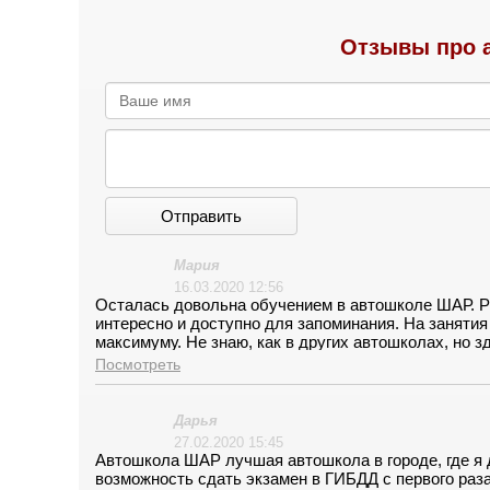
Отзывы про 
Отправить
Мария
16.03.2020 12:56
Осталась довольна обучением в автошколе ШАР. Ра
интересно и доступно для запоминания. На заняти
максимуму. Не знаю, как в других автошколах, но з
обучения чувствовала себя комфортно. Желаю авт
Посмотреть
советую выбирать эту автошколу.
Дарья
27.02.2020 15:45
Автошкола ШАР лучшая автошкола в городе, где я 
возможность сдать экзамен в ГИБДД с первого раза