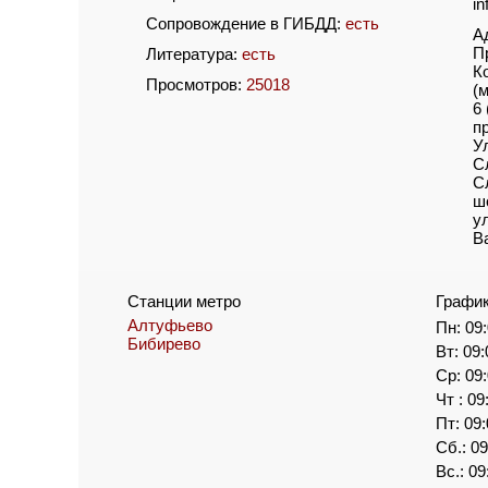
i
Сопровождение в ГИБДД:
есть
А
П
Литература:
есть
К
Просмотров:
25018
(
6
п
У
С
С
ш
у
В
Станции метро
Графи
Алтуфьево
Пн: 09:
Бибирево
Вт: 09:
Ср: 09:
Чт : 09
Пт: 09:
Сб.: 09
Вс.: 09