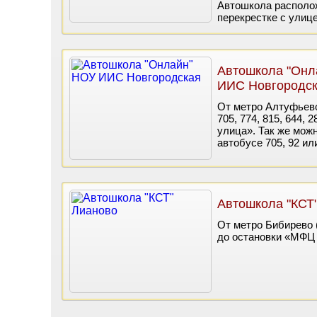
Автошкола располож
перекрестке с улиц
Автошкола "Онл
ИИС Новгородс
От метро Алтуфьево (
705, 774, 815, 644, 
улица». Так же можн
автобусе 705, 92 ил
Автошкола "КСТ
От метро Бибирево (
до остановки «МФЦ 