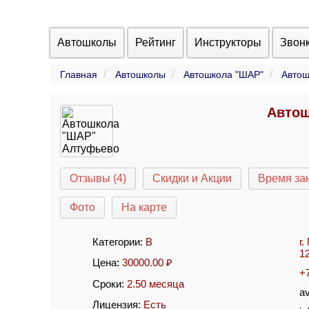
Автошколы
Рейтинг
Инструкторы
Звон
Главная
Автошколы
Автошкола "ШАР"
Автош
Автош
Отзывы (4)
Скидки и Акции
Время за
Фото
На карте
Категории:
B
г
1
Цена:
30000.00
₽
+
Сроки:
2.50 месяца
a
Лицензия:
Есть