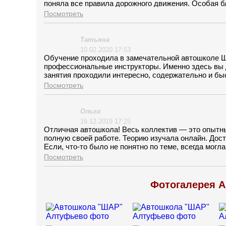
поняла все правила дорожного движения. Особая б
профессионализм, за то, что помогли мне поборот
Посмотреть
Татьяна
10.02.2020 17:53
Обучение проходила в замечательной автошколе 
профессиональные инструкторы. Именно здесь вы 
занятия проходили интересно, содержательно и бы
не ожидала, столько настойчивости, терпения и п
Посмотреть
страха перед дорогой. 2 месяца обучения пролетели
Ольга
16.12.2019 17:25
Отличная автошкола! Весь коллектив — это опытн
полную своей работе. Теорию изучала онлайн. Дост
Если, что-то было не понятно по теме, всегда могл
время, если пропускала онлайн занятие, смотрела 
Посмотреть
инструктором. Рекомендую автошколу ШАР!!!
Фотогалерея 