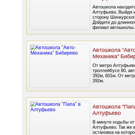
Автошкола находитс
Алтуфьево. Выйдя и
сторону Шенкурского
Дойдите до длинног
филиал автошколы.
Автошкола "Авто
Механика" Биби
От метро Алтуфьево 
троллейбусе 80, авт
392м, 601м. От мет
392м.
Автошкола "Папа
Алтуфьево
В минуте ходьбы от
Алтуфьево. Так же 
остановка на котор