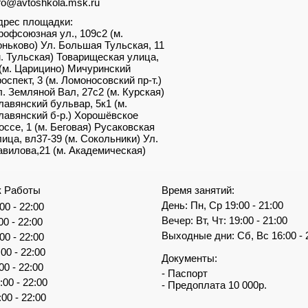
nfo@avtoshkola.msk.ru
дрес площадки:
рофсоюзная ул., 109с2 (м.
оньково) Ул. Большая Тульская, 11
м. Тульская) Товарищеская улица,
 (м. Царицино) Мичуринский
роспект, 3 (м. Ломоносовский пр-т.)
л. Земляной Вал, 27с2 (м. Курская)
лавянский бульвар, 5к1 (м.
лавянский б-р.) Хорошёвское
оссе, 1 (м. Беговая) Русаковская
лица, вл37-39 (м. Сокольники) Ул.
авилова,21 (м. Академическая)
к Работы
Время занятий:
День: Пн, Ср 19:00 - 21:00
00 - 22:00
Вечер: Вт, Чт: 19:00 - 21:00
00 - 22:00
Выходные дни: Сб, Вс 16:00 - 
00 - 22:00
:00 - 22:00
Документы:
00 - 22:00
- Паспорт
:00 - 22:00
- Предоплата 10 000р.
:00 - 22:00