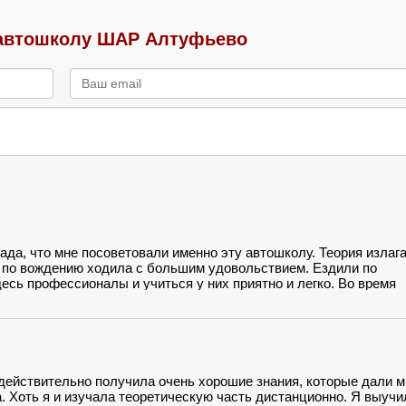
автошколу ШАР Алтуфьево
да, что мне посоветовали именно эту автошколу. Теория излаг
я по вождению ходила с большим удовольствием. Ездили по
десь профессионалы и учиться у них приятно и легко. Во время
ошколе ШАР успеха, процветания и много новых студентов. Вс
действительно получила очень хорошие знания, которые дали м
. Хоть я и изучала теоретическую часть дистанционно. Я выучи