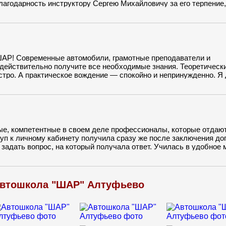
лагодарность инструктору Сергею Михайловичу за его терпение,
ь мои страхи. Всем рекомендую автошколу ШАР.
ШАР! Современные автомобили, грамотные преподаватели и
действительно получите все необходимые знания. Теоретическ
стро. А практическое вождение — спокойно и непринужденно. Я
озитива. После каждого вождения — больше уверенности и мень
, как 2 дня, и никаких проблем в сдаче экзамена в ГИБДД не во
ые, компетентные в своем деле профессионалы, которые отдаю
уп к личному кабинету получила сразу же после заключения до
а задать вопрос, на который получала ответ. Училась в удобное 
его в записи. График вождения составляла непосредственно с
Автошкола "ШАР" Алтуфьево