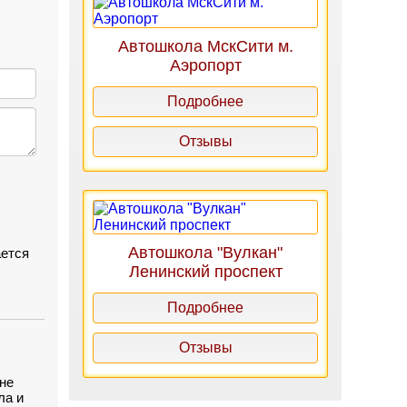
Автошкола МскСити м.
Аэропорт
Подробнее
Отзывы
Автошкола "Вулкан"
ается
Ленинский проспект
ем
Подробнее
Отзывы
не
ла и