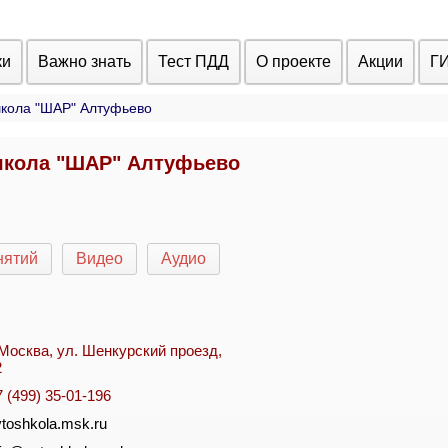
ки
Важно знать
Тест ПДД
О проекте
Акции
Г
кола "ШАР" Алтуфьево
кола "ШАР" Алтуфьево
нятий
Видео
Аудио
. Москва, ул. Шенкурский проезд,
2
7 (499) 35-01-196
vtoshkola.msk.ru