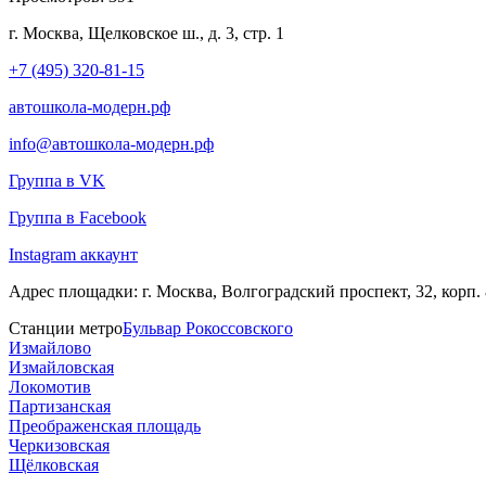
г. Москва, Щелковское ш., д. 3, стр. 1
+7 (495) 320-81-15
автошкола-модерн.рф
info@автошкола-модерн.рф
Группа в VK
Группа в Facebook
Instagram аккаунт
Адрес площадки:
г. Москва, Волгоградский проспект, 32, корп. 
Станции метро
Бульвар Рокоссовского
Измайлово
Измайловская
Локомотив
Партизанская
Преображенская площадь
Черкизовская
Щёлковская