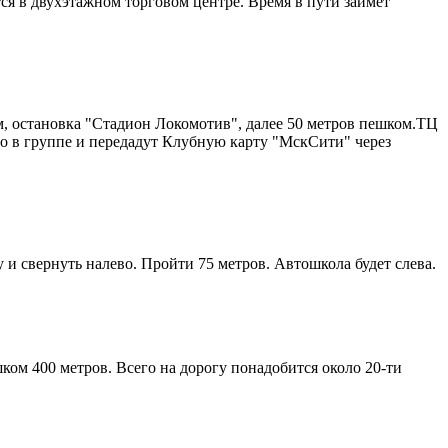
ся в двухэтажном торговом центре. Время в пути займет
м, остановка "Стадион Локомотив", далее 50 метров пешком.ТЦ
о в группе и передадут Клубную карту "МскСити" через
и свернуть налево. Пройти 75 метров. Автошкола будет слева.
ком 400 метров. Всего на дорогу понадобится около 20-ти