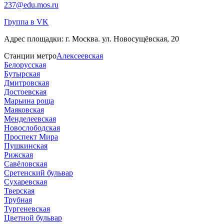
237@edu.mos.ru
Группа в VK
Адрес площадки:
г. Москва. ул. Новосущёвская, 20
Станции метро
Алексеевская
Белорусская
Бутырская
Дмитровская
Достоевская
Марьина роща
Маяковская
Менделеевская
Новослободская
Проспект Мира
Пушкинская
Рижская
Савёловская
Сретенский бульвар
Сухаревская
Тверская
Трубная
Тургеневская
Цветной бульвар