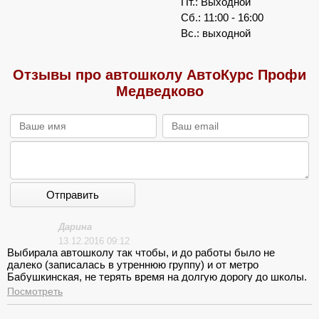
Пт.: Выходной
Сб.: 11:00 - 16:00
Вс.: выходной
Отзывы про автошколу АвтоКурс Профи
Медведково
Отправить
Дарина
13.12.2016 09:12
Выбирала автошколу так чтобы, и до работы было не
далеко (записалась в утреннюю группу) и от метро
Бабушкинская, не терять время на долгую дорогу до школы.
Мой выбор пал на АвтоКурсПрофи. В ней все мои пожелания
Посмотреть
совпали, да еще и стоимость приемлемая. Конечно, начали
мы с теории, которую нам на приличном уровне вычитал