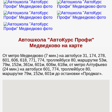
Автошкола "АвтоКурс Профи"
Медведково на карте
От метро Медведково (7 мин.) на автобусе 31, 174, 278,
601, 606, 618, 771, 774, троллейбусе 80, маршрутке 53м,
79м, 152м, 361м, 601м, 606м, 618м, от метро Алтуфьево
(24 мин.) на автобусе 601, 774, троллейбусе 80,
маршрутке 79м, 152м, 601м до остановки «Продмаг».