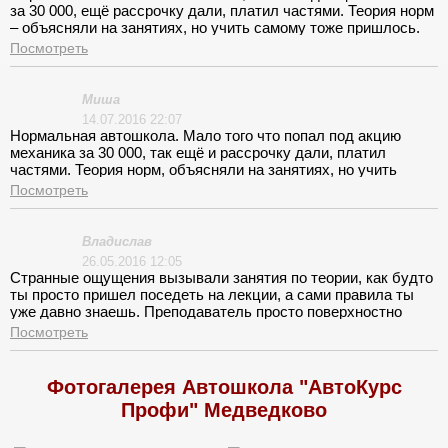
за 30 000, ещё рассрочку дали, платил частями. Теория норм
– объясняли на занятиях, но учить самому тоже пришлось.
Практика тоже норм, инструктор нормальный мужик, Ринат
Посмотреть
Нагимович, если правильно написал. На голубом киа рио.
Сдал теорию со второго раза, практику с первого.
Миша
14.07.2016 22:07
Нормальная автошкола. Мало того что попал под акцию
механика за 30 000, так ещё и рассрочку дали, платил
частями. Теория норм, объясняли на занятиях, но учить
самому тоже пришлось. Практика тоже норм, инструктор
Посмотреть
нормальный мужик, Ринат Нагимович если правильно
написал. На голубом киа рио. Сдал теорию со второго раза,
практику с первого.
Владислав
26.05.2016 12:05
Странные ощущения вызывали занятия по теории, как будто
ты просто пришел поседеть на лекции, а сами правила ты
уже давно знаешь. Преподаватель просто поверхностно
прошелся по правилам и досрочно заканчивал лекцию.
Посмотреть
Фотогалерея Автошкола "АвтоКурс
Профи" Медведково