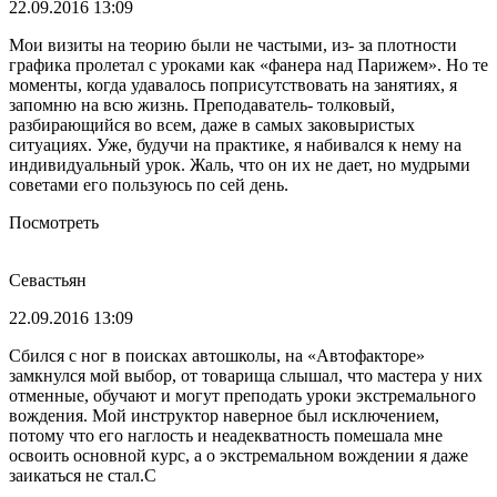
22.09.2016 13:09
Мои визиты на теорию были не частыми, из- за плотности
графика пролетал с уроками как «фанера над Парижем». Но те
моменты, когда удавалось поприсутствовать на занятиях, я
запомню на всю жизнь. Преподаватель- толковый,
разбирающийся во всем, даже в самых заковыристых
ситуациях. Уже, будучи на практике, я набивался к нему на
индивидуальный урок. Жаль, что он их не дает, но мудрыми
советами его пользуюсь по сей день.
Посмотреть
Севастьян
22.09.2016 13:09
Сбился с ног в поисках автошколы, на «Автофакторе»
замкнулся мой выбор, от товарища слышал, что мастера у них
отменные, обучают и могут преподать уроки экстремального
вождения. Мой инструктор наверное был исключением,
потому что его наглость и неадекватность помешала мне
освоить основной курс, а о экстремальном вождении я даже
заикаться не стал.С