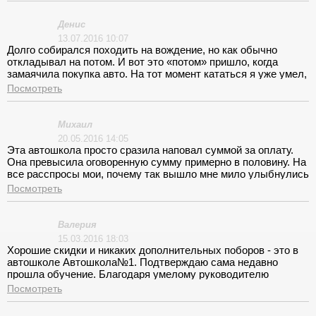
Денис
13.07.2016 10:07
Долго собирался походить на вождение, но как обычно
откладывал на потом. И вот это «потом» пришло, когда
замаячила покупка авто. На тот момент кататься я уже умел,
а про права совершенно забыл. Я не заморачивался с
Посмотреть
выбором курсов. Ничего не читал о них и не обзванивал.
Выбрал те, что поближе и сразу записался. Расписание
лекций мне подходило, и я решил еще и на занятие
Михаил
походить. И не зря. Пришел такой весь самоуверенный,
20.05.2016 14:05
ездить умею, все знаю, а после лекции меня хорошенько
Эта автошкола просто сразила наповал суммой за оплату.
попустило. Оказалось, что я не знал элементарного, но в то
Она превысила оговоренную сумму примерно в половину. На
же время не менее важного для безопасной езды. Так, что на
все расспросы мои, почему так вышло мне мило улыбнулись
лекции я отходил день в день, чему очень доволен!
и развели руками. Нужно говорить всю сумму сразу!
Посмотреть
Валерия
15.03.2016 18:03
Хорошие скидки и никаких дополнительных поборов - это в
автошколе Автошкола№1. Подтверждаю сама недавно
прошла обучение. Благодаря умелому руководителю
Тошматову Р. Т., подобран профессиональный, честный и
Посмотреть
душевный коллектив. Учиться было одно удовольствие.
Пришла по рекомендации и не разочаровалась.