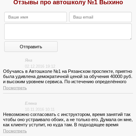
Отзывы про автошколу №1 Выхино
Отправить
Яна
02.12.2016 19:12
Обучаясь в Автошколе №1 на Рязанском проспекте, приятно
была удивлена демократичной ценой за обучения 40000 руб.
и высоким уровнем сервиса. По истечению определённого
периода езды на автомобиле, осознала значимость стараний
Посмотреть
моего любимого инструктора, в подготовке меня к
самостоятельному управлению автомобилем.
Елена
10.11.2016 10:11
Невозможно согласовать с инструктором, время занятий так
чтобы оно устраивало обоих, а не только его. Думала он мне,
как клиенту уступит, но куда там. В подходящее время
проходили только занятия по ПДД. Спасибо, за
Посмотреть
познавательные лекции.