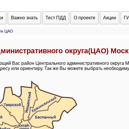
ки
Важно знать
Тест ПДД
О проекте
Акции
Г
те ЦАО
министративного округа(ЦАО) Мос
ющий Вас район Центрального административного округа 
ресу или ориентиру. Так же Вы можете выбрать необходим