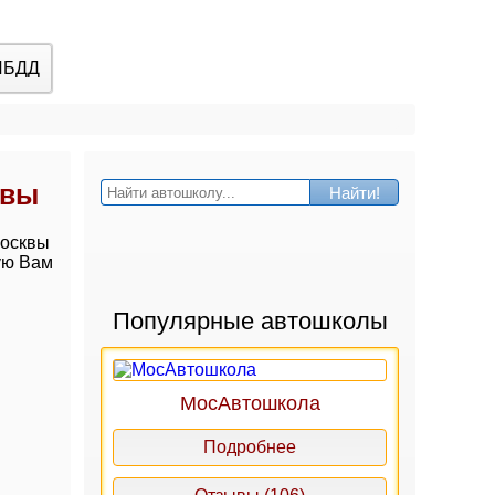
ИБДД
квы
Найти!
Москвы
ую Вам
Популярные автошколы
МосАвтошкола
Подробнее