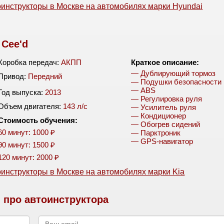
инструкторы в Москве на автомобилях марки Hyundai
 Cee'd
Коробка передач:
АКПП
Краткое описание:
— Дублирующий тормоз
Привод:
Передний
— Подушки безопасности
— ABS
Год выпуска:
2013
— Регулировка руля
Объем двигателя:
143 л/c
— Усилитель руля
— Кондиционер
Стоимость обучения:
— Обогрев сидений
60 минут: 1000 ₽
— Парктроник
— GPS-навигатор
90 минут: 1500 ₽
120 минут: 2000 ₽
инструкторы в Москве на автомобилях марки Kia
про автоинструктора