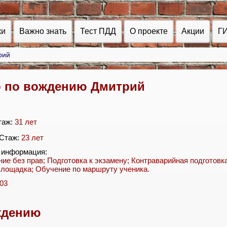
ки
Важно знать
Тест ПДД
О проекте
Акции
Г
рий
р по вождению Дмитрий
таж:
31 лет
 Стаж:
23 лет
 информация:
ие без прав; Подготовка к экзамену; Контраварийная подготовка
площадка; Обучение по маршруту ученика.
03
ждению