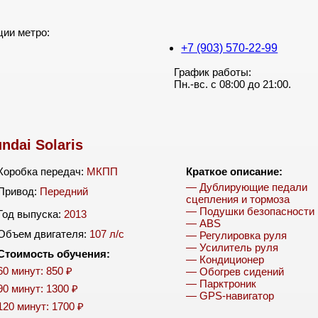
ции метро:
+7 (903) 570-22-99
График работы:
Пн.-вс. с 08:00 до 21:00.
ndai Solaris
Коробка передач:
МКПП
Краткое описание:
— Дублирующие педали
Привод:
Передний
сцепления и тормоза
— Подушки безопасности
Год выпуска:
2013
— ABS
Объем двигателя:
107 л/c
— Регулировка руля
— Усилитель руля
Стоимость обучения:
— Кондиционер
60 минут: 850 ₽
— Обогрев сидений
— Парктроник
90 минут: 1300 ₽
— GPS-навигатор
120 минут: 1700 ₽