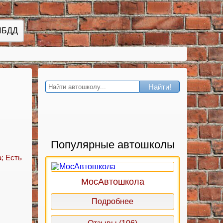
ИБДД
Найти!
Популярные автошколы
; Есть
МосАвтошкола
Подробнее