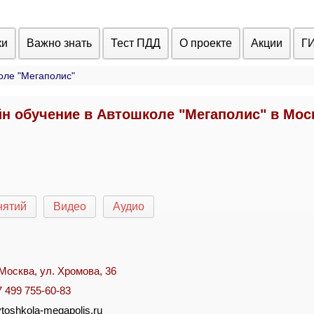
ки
Важно знать
Тест ПДД
О проекте
Акции
Г
оле "Мегаполис"
н обучение в Автошколе "Мегаполис" в Мос
нятий
Видео
Аудио
. Москва, ул. Хромова, 36
7 499 755-60-83
vtoshkola-megapolis.ru