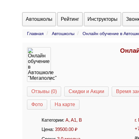
Автошколы
Рейтинг
Инструкторы
Звон
Главная
Автошколы
Онлайн обучение в Автошк
Онлай
Отзывы (0)
Скидки и Акции
Время за
Фото
На карте
Категории:
A
,
A1
,
B
г
+
Цена:
39500.00
₽
a
Сроки:
3.0 месяца