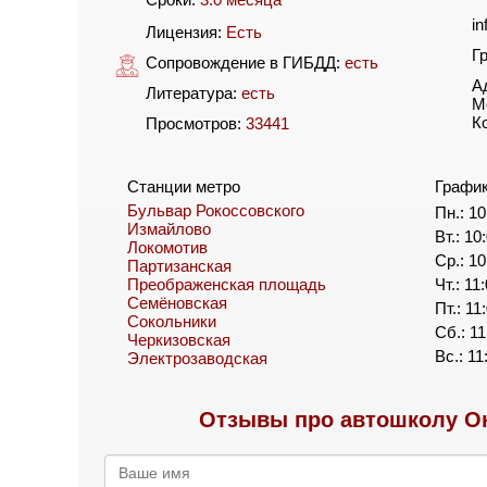
i
Лицензия:
Есть
Г
Сопровождение в ГИБДД:
есть
А
Литература:
есть
М
К
Просмотров:
33441
Станции метро
Графи
Бульвар Рокоссовского
Пн.: 10
Измайлово
Вт.: 10
Локомотив
Ср.: 10
Партизанская
Преображенская площадь
Чт.: 11
Семёновская
Пт.: 11
Сокольники
Сб.: 11
Черкизовская
Вс.: 11
Электрозаводская
Отзывы про автошколу Он