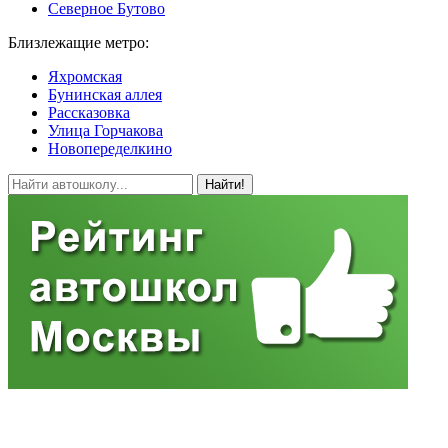
Северное Бутово
Близлежащие метро:
Яхромская
Бунинская аллея
Рассказовка
Улица Горчакова
Новопеределкино
Найти!