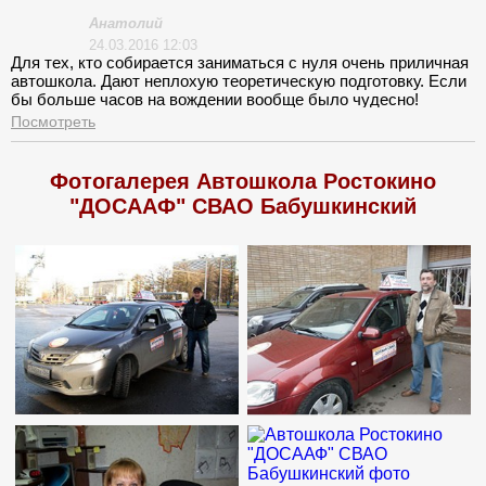
раза выезжала в город и то минут по 10, Если вам не все
ровно на свои знание и умение правильно и безопасно
Анатолий
ездить то вам однозначно не сюда .А хотите действительно
24.03.2016 12:03
выучиться, подыщите себе какую не будь другую
Для тех, кто собирается заниматься с нуля очень приличная
Автошколу!!!!
автошкола. Дают неплохую теоретическую подготовку. Если
бы больше часов на вождении вообще было чудесно!
Считаю, что автошкола на четверочку, есть куда расти.
Посмотреть
Фотогалерея Автошкола Ростокино
"ДОСААФ" СВАО Бабушкинский