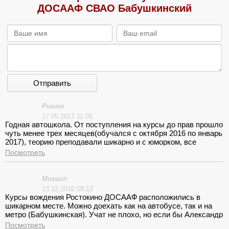
ДОСААФ СВАО Бабушкинский
Отправить
Ринат
17.05.2017 11:05
Годная автошкола. От поступления на курсы до прав прошло
чуть менее трех месяцев(обучался с октября 2016 по январь
2017), теорию преподавали шикарно и с юморком, все
хорошо запомнилось. Пойду и на категорию А теперь :) сюда
Посмотреть
же
Михаил
13.12.2016 09:12
Курсы вождения Ростокино ДОСААФ расположились в
шикарном месте. Можно доехать как на автобусе, так и на
метро (Бабушкинская). Учат не плохо, но если бы Александр
Валерьевич (теоретик) давал больше примеров, к ПДД было
Посмотреть