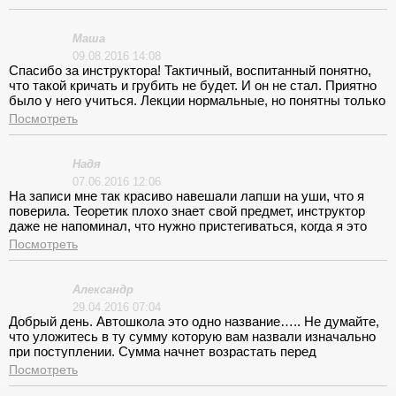
б совсем другое дело.
Маша
09.08.2016 14:08
Спасибо за инструктора! Тактичный, воспитанный понятно,
что такой кричать и грубить не будет. И он не стал. Приятно
было у него учиться. Лекции нормальные, но понятны только
отчасти. Организованно все классно. Все занятия в строго
Посмотреть
оговоренное время.
Надя
07.06.2016 12:06
На записи мне так красиво навешали лапши на уши, что я
поверила. Теоретик плохо знает свой предмет, инструктор
даже не напоминал, что нужно пристегиваться, когда я это
делала сама, он насмехался и говорил, что это лишнее!
Посмотреть
Александр
29.04.2016 07:04
Добрый день. Автошкола это одно название….. Не думайте,
что уложитесь в ту сумму которую вам назвали изначально
при поступлении. Сумма начнет возрастать перед
экзаменом. Поэтому сразу умножайте на два. Вождение как
Посмотреть
оказалось нулевое- инструктор нечего не объясняет, всего 4