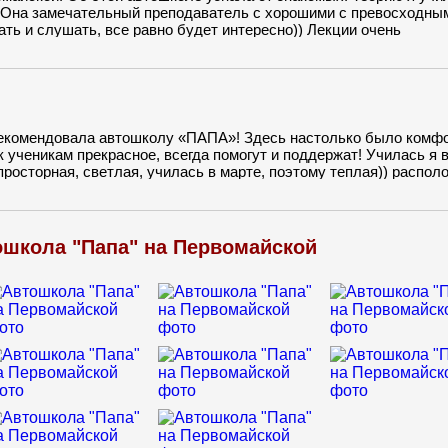
. Она замечательный преподаватель с хорошими с превосходны
ть и слушать, все равно будет интересно)) Лекции очень
ко! Иногда лекции я пропускала из-за работы, но без знаний я 
или в онлайн записи. Очень удобно! Инструктором у меня была
ня под ее руководством все получалось очень легко! Подготовк
орекомендовала автошколу «ПАПА»! Здесь настолько было комф
 ученикам прекрасное, всегда помогут и поддержат! Училась я 
росторная, светлая, училась в марте, поэтому теплая)) распол
мечательная женщина, прекрасный человек и невероятный учит
 рассказывала, с ее помощью все становилось ясно! Спасибо м
просто научил водить)) Это невероятные впечатления!
ошкола "Папа" на Первомайской