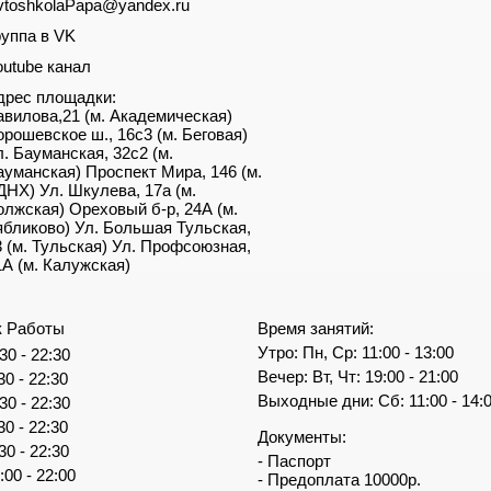
vtoshkolaPapa@yandex.ru
руппа в VK
outube канал
дрес площадки:
авилова,21 (м. Академическая)
орошевское ш., 16с3 (м. Беговая)
л. Бауманская, 32с2 (м.
ауманская) Проспект Мира, 146 (м.
ДНХ) Ул. Шкулева, 17а (м.
олжская) Ореховый б-р, 24А (м.
ябликово) Ул. Большая Тульская,
3 (м. Тульская) Ул. Профсоюзная,
1А (м. Калужская)
к Работы
Время занятий:
Утро: Пн, Ср: 11:00 - 13:00
30 - 22:30
Вечер: Вт, Чт: 19:00 - 21:00
30 - 22:30
Выходные дни: Сб: 11:00 - 14:
30 - 22:30
30 - 22:30
Документы:
30 - 22:30
- Паспорт
:00 - 22:00
- Предоплата 10000р.