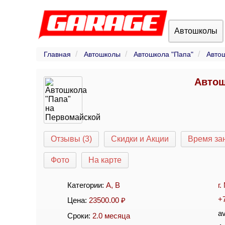
Автошколы
Главная
Автошколы
Автошкола "Папа"
Авто
Автош
Отзывы (3)
Скидки и Акции
Время за
Фото
На карте
Категории:
A
,
B
г
+
Цена:
23500.00
₽
a
Сроки:
2.0 месяца