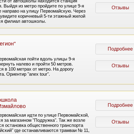
сти от автошколы находится станция
. Выйдя из метро пройдите по улице 9-я
Отзывы
е направо на улицу Первомайскую. Через
 увидите коричневый 5-ти этажный жилой
ся филиал автошколы.
егион"
Подробнее
ервомайская пойти вдоль улицы 9-я
ернуть налево и пройти 50 метров.
Отзывы
я в 100 метрах от метро. На дорогу
а. Ориентир "anex tour".
ошкола
Подробнее
Измайлово
ервомайская идти по улице Первомайской,
я за магазином "Подружка". Так же возле
Отзывы
я остановка общественного транспорта
йский" где останавливаются трамваи № 11,