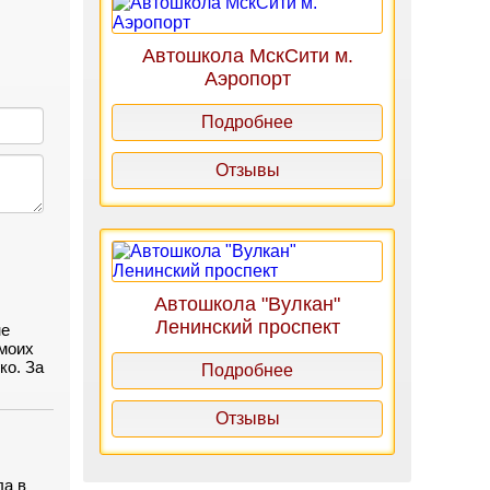
Автошкола МскСити м.
Аэропорт
Подробнее
Отзывы
Автошкола "Вулкан"
Ленинский проспект
не
 моих
ко. За
Подробнее
ены
Отзывы
ла в