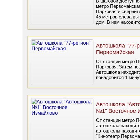
В шаговой доступно
метро Первомайская
Парковая и свернит
45 метров слева вы
дом. В нем находит
Автошкола "77-р
Первомайская
От станции метро П
Парковая. Затем пов
Автошкола находитс
понадобится 1 минут
Автошкола "Авт
№1" Восточное 
От станции метро П
автошкола находитс
автошколы находитс
"Кинотеатр Первома