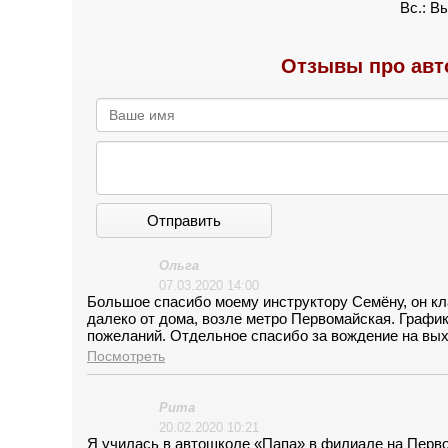
Вс.: В
Отзывы про авт
Отправить
Ольга
07.03.2020 14:00
Большое спасибо моему инструктору Семёну, он кл
далеко от дома, возле метро Первомайская. График
пожеланий. Отдельное спасибо за вождение на выхо
теорию большое спасибо Ольге Ивановне! Она прек
Посмотреть
сдала первого раза как в автошколе, так и в ГИБД
Рита
20.02.2020 10:21
Я училась в автошколе «Папа» в филиале на Перво