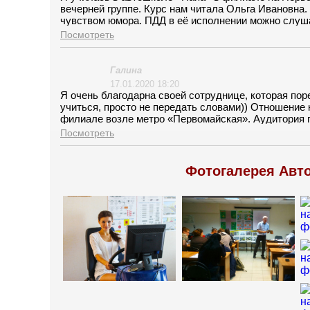
вечерней группе. Курс нам читала Ольга Ивановна
чувством юмора. ПДД в её исполнении можно слуша
информативные, но правила запоминаются очень лег
Посмотреть
оставалась)) Я смотрела лекции или по вебинарам 
Юрьевна. Замечательный, спокойный учитель, у ме
шикарная, экзамены сдала с первого раза))
Галина
17.01.2020 18:20
Я очень благодарна своей сотруднице, которая п
учиться, просто не передать словами)) Отношение к
филиале возле метро «Первомайская». Аудитория п
очень удобное! Преподаватель Ольга Ивановна, за
Посмотреть
лекции слушала с удовольствием, она все понятно
инструктору Константину Григорьевичу, за то, что 
Фотогалерея Авт