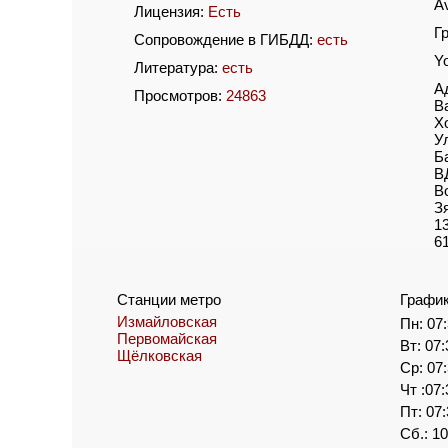
A
Лицензия:
Есть
Г
Сопровождение в ГИБДД:
есть
Y
Литература:
есть
А
Просмотров:
24863
В
Х
У
Б
В
В
З
1
6
Станции метро
Графи
Измайловская
Пн: 07:
Первомайская
Вт: 07:
Щёлковская
Ср: 07:
Чт :07:
Пт: 07:
Сб.: 10