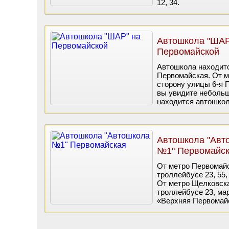
12, 34.
Автошкола "ШАР
Первомайской
Автошкола находитс
Первомайская. От м
сторону улицы 6-я 
вы увидите небольш
находится автошкол
Автошкола "Авт
№1" Первомайс
От метро Первомайск
троллейбусе 23, 55,
От метро Щелковская
троллейбусе 23, ма
«Верхняя Первомай