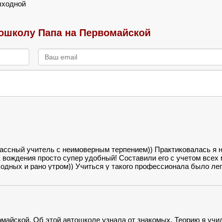
ыходной
ошколу Папа на Первомайской
ассный учитель с неимоверным терпением)) Практиковалась я 
 вождения просто супер удобный! Составили его с учетом всех
дных и рано утром)) Учиться у такого профессионала было лег
расный учитель и очень интересно объясняет правила)) Экзам
Д! Спасибо, ПАПЕ за классное обучение))
майской. Об этой автошколе узнала от знакомых. Теорию я учи