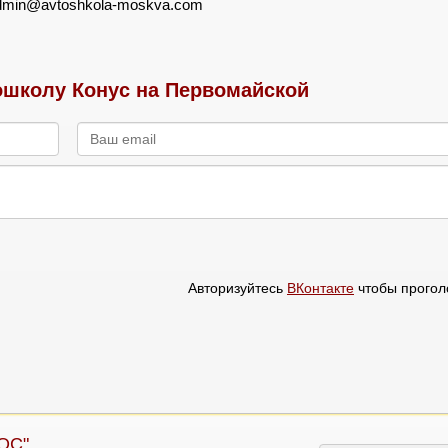
dmin@avtoshkola-moskva.com
школу Конус на Первомайской
Авторизуйтесь
ВКонтакте
чтобы прогол
ОС"