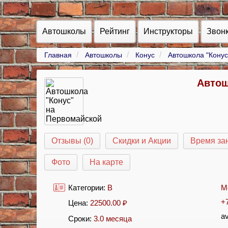
Автошколы
Рейтинг
Инструкторы
Звон
Главная
Автошколы
Конус
Автошкола "Конус
Автош
Отзывы (0)
Скидки и Акции
Время за
Фото
На карте
Категории:
B
М
+
Цена:
22500.00
₽
a
Сроки:
3.0 месяца