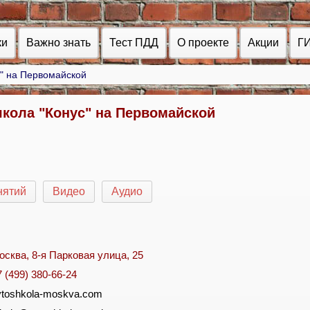
ки
Важно знать
Тест ПДД
О проекте
Акции
Г
" на Первомайской
кола "Конус" на Первомайской
нятий
Видео
Аудио
осква, 8-я Парковая улица, 25
7 (499) 380-66-24
vtoshkola-moskva.com