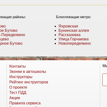
ежащие районы:
Близлежащие метро:
ово
Яхромская
е Бутово
Бунинская аллея
-Переделкино
Рассказовка
цево
Улица Горчакова
рное Бутово
Новопеределкино
Мы
Контакты
Звонки в автошколы
Инструкторы
Рейтинг инструкторов
О проекте
Тест ПДД
Акции
Правила сервиса