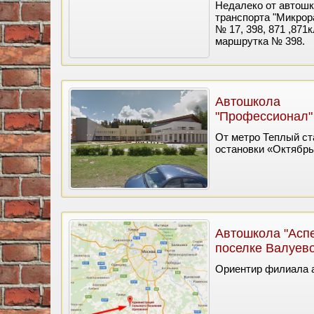
Недалеко от автошк
транспорта "Микрор
№ 17, 398, 871 ,871кл
маршрутка № 398.
Автошкола
"Профессионал"
От метро Теплый ста
остановки «Октябрь
Автошкола "Аспе
поселке Валуев
Ориентир филиала а