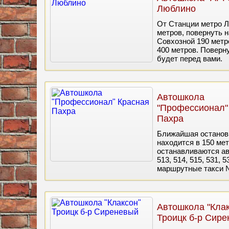
Люблино
От Станции метро Л
метров, повернуть 
Совхозной 190 метр
400 метров. Поверну
будет перед вами.
Автошкола
"Профессионал"
Пахра
Ближайшая остановк
находится в 150 ме
останавливаются авт
513, 514, 515, 531, 5
маршрутные такси № 
Автошкола "Клак
Троицк б-р Сир