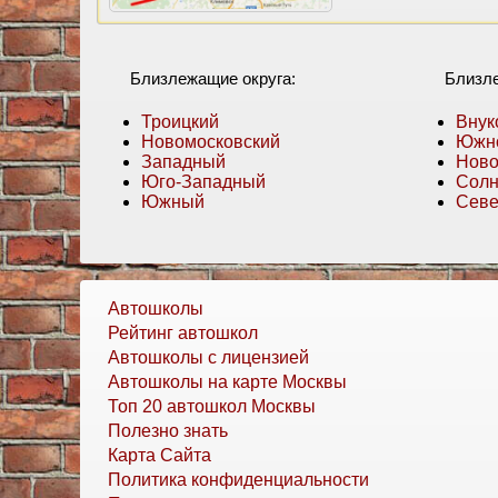
Близлежащие округа:
Близл
Троицкий
Внук
Новомосковский
Южно
Западный
Ново
Юго-Западный
Солн
Южный
Севе
Автошколы
Рейтинг автошкол
Автошколы с лицензией
Автошколы на карте Москвы
Топ 20 автошкол Москвы
Полезно знать
Карта Сайта
Политика конфиденциальности