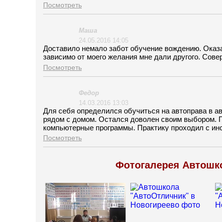
Посмотреть
Маша
24.05.2016 14:05
Доставило немало забот обучение вождению. Оказа
зависимо от моего желания мне дали другого. Сове
Посмотреть
Федор
14.03.2016 13:03
Для себя определился обучиться на автоправа в а
рядом с домом. Остался доволен своим выбором. 
компьютерные программы. Практику проходил с ин
что экзамены в ГИБДД сдавал на обучающем автом
Посмотреть
психологически поддерживал. Своим друзьям по р
Фотогалерея Автошко