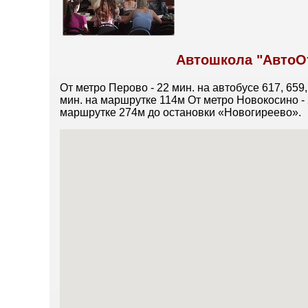
Автошкола "АвтоОт
От метро Перово - 22 мин. на автобусе 617, 659
мин. на маршрутке 114м От метро Новокосино - 2
маршрутке 274м до остановки «Новогиреево».