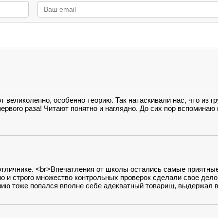
 великолепно, особенно теорию. Так натаскивали нас, что из г
первого раза! Читают понятно и наглядно. До сих пор вспоминаю 
отличнике. <br>Впечатления от школы остались самые приятные
о и строго множество контрольных проверок сделали свое дело
нию тоже попался вполне себе адекватный товарищ, выдержал 
 автошколы стоит, и расположение "Автоотличник" вам подходит
.