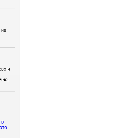
 не
ево и
чно,