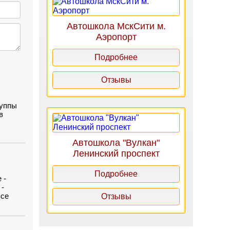
Автошкола МскСити м.
Аэропорт
Подробнее
Отзывы
руппы
в
Автошкола "Вулкан"
Ленинский проспект
Подробнее
 -
 -
все
Отзывы
, могу