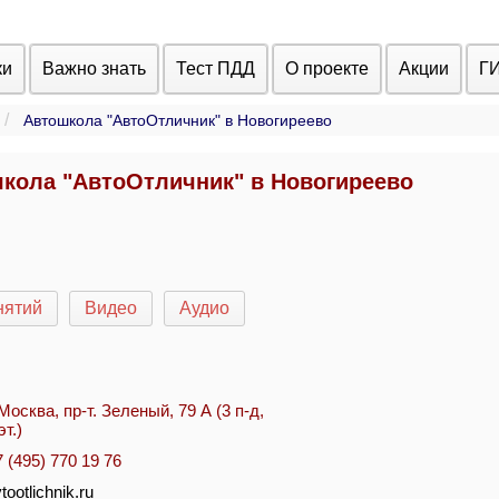
ки
Важно знать
Тест ПДД
О проекте
Акции
Г
Автошкола "АвтоОтличник" в Новогиреево
кола "АвтоОтличник" в Новогиреево
нятий
Видео
Аудио
 Москва, пр-т. Зеленый, 79 А (3 п-д,
эт.)
7 (495) 770 19 76
tootlichnik.ru