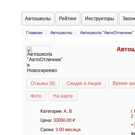
Автошколы
Рейтинг
Инструкторы
Звон
Главная
Автошколы
Автошкола "АвтоОтличник"
Автош
Отзывы (8)
Скидки и Акции
Время за
Фото
На карте
Категории:
A
,
B
г.
2 
Цена:
33000.00
₽
+
Сроки:
3.50 месяца
av