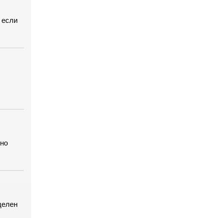
 если
нно
делен