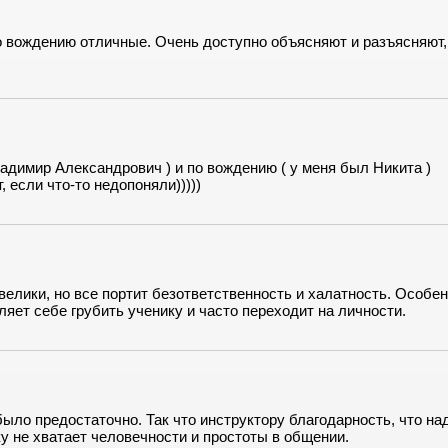
по вождению отличные. Очень доступно объясняют и разъясняют,
Владимир Александрович ) и по вождению ( у меня был Никита )
 если что-то недопоняли)))))
елики, но все портит безответственность и халатность. Особе
ляет себе грубить ученику и часто переходит на личности.
ыло предостаточно. Так что инструктору благодарность, что на
ку не хватает человечности и простоты в общении.