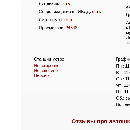
Лицензия:
Есть
av
Сопровождение в ГИБДД:
есть
Г
Литература:
есть
А
г
Просмотров:
24546
м
Л
11
Станции метро
Графи
Новогиреево
Пн.: 11
Новокосино
Вт.: 11
Перово
Ср.: 11
Чт.: 11
Пт.: 11
Сб.: в
Вс.: в
Отзывы про автошк