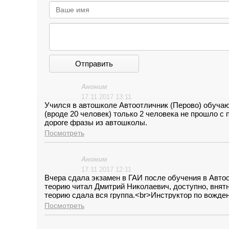
Отправить
Аноним
17.11.2017 13:11
Учился в автошколе Автоотличник (Перово) обучают
(вроде 20 человек) только 2 человека не прошло с 
дороге фразы из автошколы.
Посмотреть
Аноним
17.11.2017 12:11
Вчера сдала экзамен в ГАИ после обучения в Авто
теорию читал Дмитрий Николаевич, доступно, внятн
теорию сдала вся группа.<br>Инструктор по вожде
сеансы тупления и прочего.<br>Словом, если выбор
Посмотреть
рекомендовать с чистой и незамутненной совестью