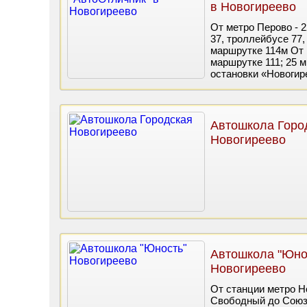
в Новогиреево
От метро Перово - 22
37, троллейбусе 77,
маршрутке 114м От м
маршрутке 111; 25 м
остановки «Новогир
Автошкола Горо
Новогиреево
Автошкола "Юно
Новогиреево
От станции метро Н
Свободный до Союзн