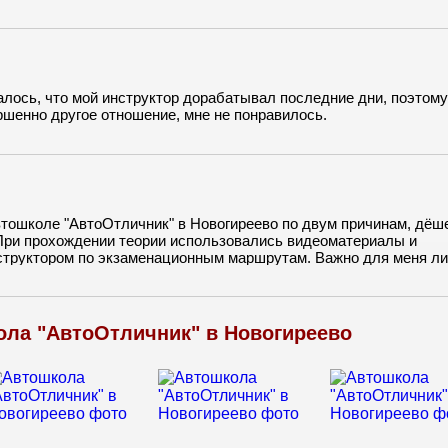
лось, что мой инструктор дорабатывал последние дни, поэтому
ршенно другое отношение, мне не понравилось.
втошколе "АвтоОтличник" в Новогиреево по двум причинам, дёш
При прохождении теории использовались видеоматериалы и
структором по экзаменационным маршрутам. Важно для меня ли
обиле РЭНО. Мой инструктор присутствовал на экзамене и
айону советую данную автошколу.
ла "АвтоОтличник" в Новогиреево