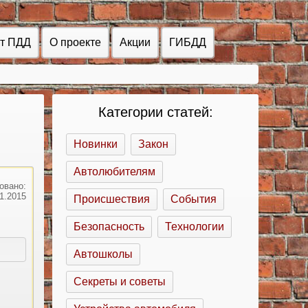
ст ПДД
О проекте
Акции
ГИБДД
Категории статей:
Новинки
Закон
Автолюбителям
овано:
11.2015
Происшествия
События
Безопасность
Технологии
Автошколы
Секреты и советы