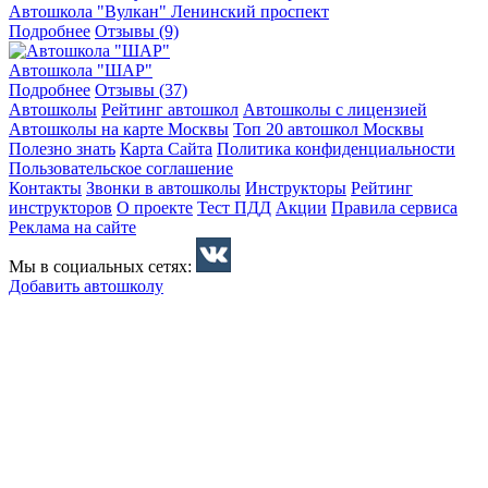
Автошкола "Вулкан" Ленинский проспект
Подробнее
Отзывы (9)
Автошкола "ШАР"
Подробнее
Отзывы (37)
Автошколы
Рейтинг автошкол
Автошколы с лицензией
Автошколы на карте Москвы
Топ 20 автошкол Москвы
Полезно знать
Карта Сайта
Политика конфиденциальности
Пользовательское соглашение
Контакты
Звонки в автошколы
Инструкторы
Рейтинг
инструкторов
О проекте
Тест ПДД
Акции
Правила сервиса
Реклама на сайте
Мы в социальных сетях:
Добавить автошколу