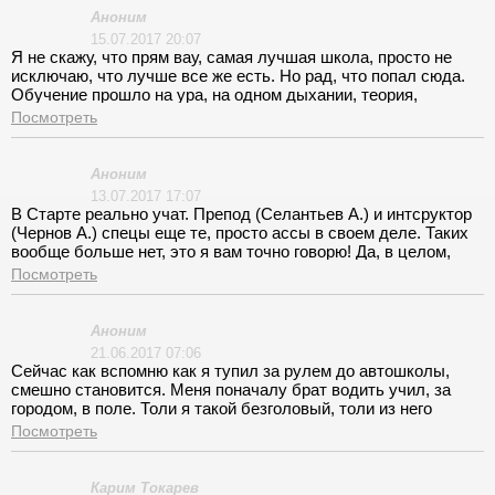
автошколе «Старт» и инструктору Александру за
Аноним
проявленное мастерство, уважение и терпение.
15.07.2017 20:07
Я не скажу, что прям вау, самая лучшая школа, просто не
исключаю, что лучше все же есть. Но рад, что попал сюда.
Обучение прошло на ура, на одном дыхании, теория,
практика, автодром, машина, инструктор - все как на подбор
Посмотреть
отменное. Круто, что есть вечерние занятие, для меня это
было одним из решающих факторов в пользу Старта и я не
прогадал, остался доволен и с правами на руках.
Аноним
13.07.2017 17:07
В Старте реально учат. Препод (Селантьев А.) и интсруктор
(Чернов А.) спецы еще те, просто ассы в своем деле. Таких
вообще больше нет, это я вам точно говорю! Да, в целом,
школа просто отменная, все, от организации учебного
Посмотреть
процесса и до экзаменов, продумано до мелочей. От сюда и
результат - у меня права на руках и за рулем я себя
чувствую более чем уверенно.
Аноним
21.06.2017 07:06
Сейчас как вспомню как я тупил за рулем до автошколы,
смешно становится. Меня поначалу брат водить учил, за
городом, в поле. Толи я такой безголовый, толи из него
учитель никакой, но в "Старт" я попал практически ничего не
Посмотреть
зная и не умея. Поэтому начал с самых азов вождения. Моим
инструктором был Манаенков Александр Михайлович,
который огромное внимание уделял безопасности вождения
Карим Токарев