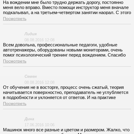
На вождении мне было трудно держать дорогу, постоянно
меня вело вправо. Вместо помощи инструктор меня вначале
подкалывал, а на третьем-четвертом занятии наорал. С этого
момента я занятия с ним прекратила!
Посмотреть
Лидия
08.08.2016 12:08
Всем довольна, профессиональные педагоги, удобные
автотренажеры, оборудованы новыми мониторами, очень
помог психологический тренинг перед вождением. Спасибо
что помогли сделать мечты реальностью!
Посмотреть
Семен
08.08.2016 12:08
От обучения не в восторге, процесс очень сжатый, теория
начитывается поверхностно, преподаватель не углубляется
в подробности и уклоняется от ответов. И на практике
положенные часы не выкатали, дело шло к экзамену и
Посмотреть
желания разбираться тогда не было. Инструктор поступил
бессовестно. Ребята, будьте внимательнее и требуйте
возврата денег за упущенные занятия.
Дина
17.06.2016 10:06
Машинок много все разные и цветом и размером. Жалко, что