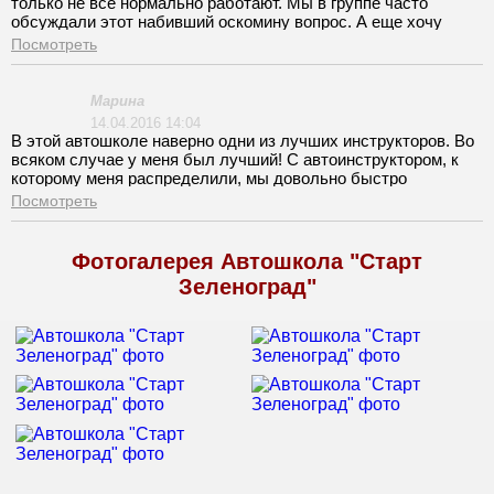
только не все нормально работают. Мы в группе часто
обсуждали этот набивший оскомину вопрос. А еще хочу
отметить недобросовестную организацию экзаменов.
Посмотреть
Марина
14.04.2016 14:04
В этой автошколе наверно одни из лучших инструкторов. Во
всяком случае у меня был лучший! С автоинструктором, к
которому меня распределили, мы довольно быстро
подружились. Такого терпеливого человека я повстречала в
Посмотреть
первый раз!
Фотогалерея Автошкола "Старт
Зеленоград"