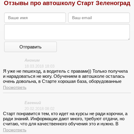
Отзывы про автошколу Старт Зеленоград
Отправить
Аноним
18.03.2018 18:03
Я уже не пешеход, а водитель с правами)) Только получила
и нарадоваться не могу. Обучением в автошколе осталась
очень довольна, в Старте хорошая база, оборудованные
классы для изучения теории, для практики новые
Посмотреть
автомобили и отличный собственный автодром, опытные
преподаватели и инструктора. Не могу не выделить
Сабурова Александра Александровича, моего инструктора,
Евгений
именно научил меня всему, что я сейчас умею и благодаря
20.02.2018 08:02
ему я теперь не боюсь дорог большого города.
Старт понравится тем, кто идет на курсы не ради корочки, а
ради знаний. Информации дают много, требуют отдачи, но
считаю, что для качественного обучения это и нужно. В
целом администрация, преподаватели, инструктор
Посмотреть
понимающие люди, ни с кем конфликтных ситуаций не