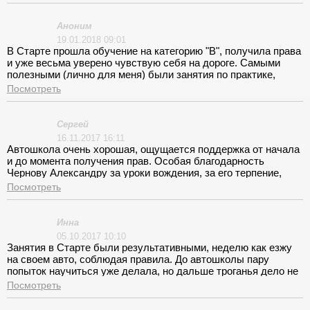
возникало и не только у меня, у всего нашего потока.
Аноним
19.01.2018 09:01
В Старте прошла обучение на категорию "В", получила права
и уже весьма уверено чувствую себя на дороге. Самыми
полезными (лично для меня) были занятия по практике,
теорию более-менее я знала и сама, а вот само вождение
Посмотреть
хромало (это очень мягко говоря). Спасибо Александру
Александровичу за терпение и за занятия без единого
грубого слова, хотя сама себя не раз бы отругала. Если бы
Сергей
вернуть время с возможностью выбрать другую автошколу,
16.11.2017 16:11
то выбрала бы снова Старт, меня здесь устроило абсолютно
Автошкола очень хорошая, ощущается поддержка от начала
все.
и до момента получения прав. Особая благодарность
Чернову Александру за уроки вождения, за его терпение,
лояльное отношение к ученикам и направленность на то,
Посмотреть
чтобы действительно научить вас ездить. Замечательный
инструктор, рекомендую всем, кто только начинает или хочет
улучшить свой уровень вождения!
Инна
05.10.2017 10:10
Занятия в Старте были результативными, неделю как езжу
на своем авто, соблюдая правила. До автошколы пару
попыток научиться уже делала, но дальше троганья дело не
пошло, а под руководством Александра Александровича мне
Посмотреть
удалось обучиться всем тонкостям вождения, набраться
опыта и показать неплохой результат на экзамене. Спасибо