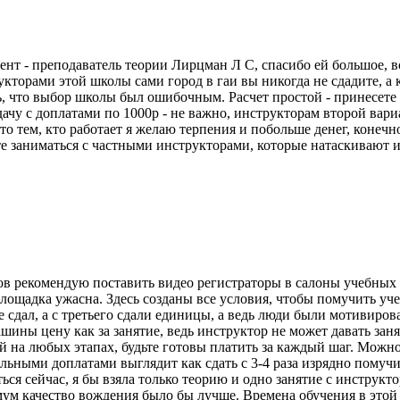
 - преподаватель теории Лирцман Л С, спасибо ей большое, все 
трукторами этой школы сами город в гаи вы никогда не сдадите, 
ь, что выбор школы был ошибочным. Расчет простой - принесете 
ачу с доплатами по 1000р - не важно, инструкторам второй вари
 что тем, кто работает я желаю терпения и побольше денег, конеч
те заниматься с частными инструкторами, которые натаскивают 
в рекомендую поставить видео регистраторы в салоны учебных 
лощадка ужасна. Здесь созданы все условия, чтобы помучить уч
е сдал, а с третьего сдали единицы, а ведь люди были мотивиро
машины цену как за занятие, ведь инструктор не может давать за
на любых этапах, будьте готовы платить за каждый шаг. Можно з
ьными доплатами выглядит как сдать с 3-4 раза изрядно помучи
ься сейчас, я бы взяла только теорию и одно занятие с инструк
имум качество вождения было бы лучше. Времена обучения в это