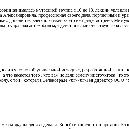
еории занималась в утренней группе с 10 до 13, лекции увлекли 
 Александровича, профессионал своего дела, порядочный и ур
ких дополнительных платежей за это не предусмотрено. Мне уда
ельно управляя автомобилем, я действительно чувствую себя дос
носится по новой уникальной методике, разработанной в авт
что касается того , что вам не дали замену инструктора , то это
школу, с той , которая в Зеленограде.<br><br>Ген.директор 
аже скидку на двоих сделали. Копейки конечно, но приятно. Бл