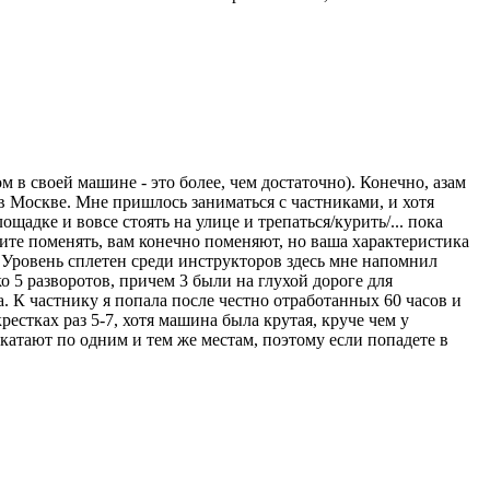
 в своей машине - это более, чем достаточно). Конечно, азам
 в Москве. Мне пришлось заниматься с частниками, и хотя
щадке и вовсе стоять на улице и трепаться/курить/... пока
отите поменять, вам конечно поменяют, но ваша характеристика
. Уровень сплетен среди инструкторов здесь мне напомнил
о 5 разворотов, причем 3 были на глухой дороге для
. К частнику я попала после честно отработанных 60 часов и
рестках раз 5-7, хотя машина была крутая, круче чем у
катают по одним и тем же местам, поэтому если попадете в