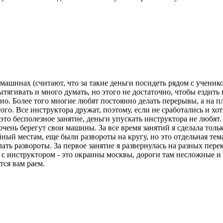
ашинах (считают, что за такие деньги посидеть рядом с учеником
вытягивать и много думать, но этого не достаточно, чтобы ездить
но. Более того многие любят постоянно делать перерывы, а на пло
того. Все инструктора дружат, поэтому, если не сработались и х
это бесполезное занятие, деньги упускать инструктора не любят
чень берегут свои машины. За все время занятий я сделала тольк
ный местам, еще были развороты на кругу, но это отдельная тема
ть развороты. За первое занятие я развернулась на разных перек
с инструктором - это окраины москвы, дороги там несложные и 
тся вам раем.