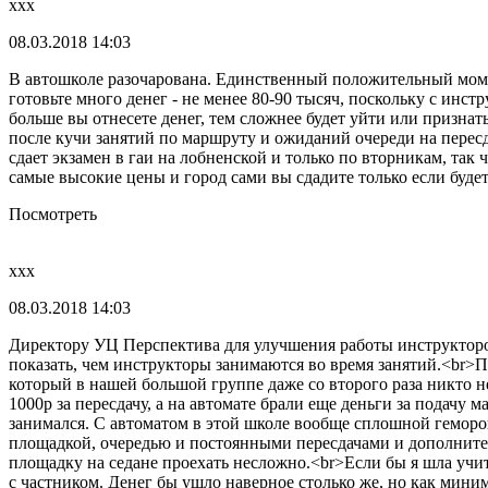
xxx
08.03.2018 14:03
В автошколе разочарована. Единственный положительный момент
готовьте много денег - не менее 80-90 тысяч, поскольку с инс
больше вы отнесете денег, тем сложнее будет уйти или признат
после кучи занятий по маршруту и ожиданий очереди на пересд
сдает экзамен в гаи на лобненской и только по вторникам, так
самые высокие цены и город сами вы сдадите только если буде
Посмотреть
xxx
08.03.2018 14:03
Директору УЦ Перспектива для улучшения работы инструкторо
показать, чем инструкторы занимаются во время занятий.<br>П
который в нашей большой группе даже со второго раза никто н
1000р за пересдачу, а на автомате брали еще деньги за подачу 
занимался. C автоматом в этой школе вообще сплошной геморой 
площадкой, очередью и постоянными пересдачами и дополнител
площадку на седане проехать несложно.<br>Если бы я шла учит
с частником. Денег бы ушло наверное столько же, но как мин