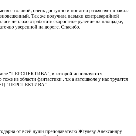
меня с головой, очень доступно и понятно разъясняет правила
авновешенный. Так же получила навыки контраварийной
лось неплохо отработать скоростное руление на площадке,
таточно уверенной на дороге. Спасибо.
ошколе "ПЕРСПЕКТИВА", в которой используются
 тоже из области фантастики , т.к а автошколе у нас трудятся
ООО "УЦ "ПЕРСПЕКТИВА"
агодарна от всей души преподавателю Жгулеву Александру