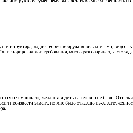
акже инструктору сумевшему выработать во мне уверенность и ст
и инструктора, ладно теория, вооружившись книгами, видео –ур
Он игнорировал мои требования, много разговаривал, часто зада
аться о чем попало, желания ходить на теорию не было. Отталк
росил произвести замену, но мне было отказано из-за загруженн
ра.