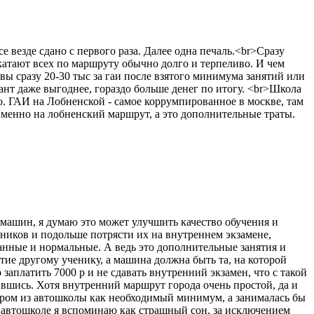
везде сдано с первого раза. Далее одна печаль.<br>Сразу
а катают всех по маршруту обычно долго и терпеливо. И чем
вы сразу 20-30 тыс за гаи после взятого минимума занятий или
ант даже выгоднее, гораздо больше денег по итогу. <br>Школа
но. ГАИ на Лобненской - самое коррумпированное в москве, там
именно на лобненский маршрут, а это дополнительные траты.
машин, я думаю это может улучшить качество обучения и
еников и подольше потрясти их на внутреннем экзамене,
ванные и нормальные. А ведь это дополнительные занятия и
нятие другому ученику, а машина должна быть та, на которой
аплатить 7000 р и не сдавать внутренний экзамен, что с такой
вшись. Хотя внутренний маршрут города очень простой, да и
тором из автошколы как необходимый минимум, а занималась бы
й автошколе я вспоминаю как страшный сон, за исключением