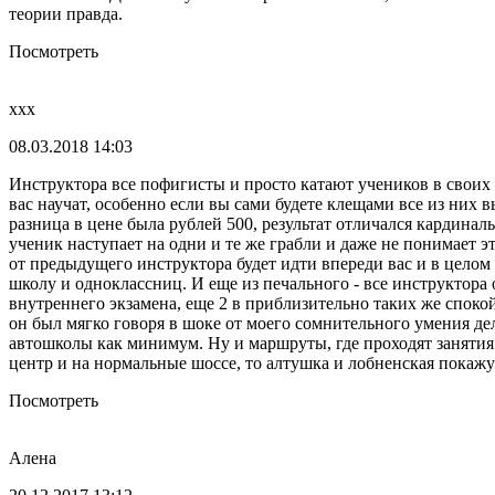
теории правда.
Посмотреть
xxx
08.03.2018 14:03
Инструктора все пофигисты и просто катают учеников в своих м
вас научат, особенно если вы сами будете клещами все из них 
разница в цене была рублей 500, результат отличался кардиналь
ученик наступает на одни и те же грабли и даже не понимает э
от предыдущего инструктора будет идти впереди вас и в целом 
школу и одноклассниц. И еще из печального - все инструктора о
внутреннего экзамена, еще 2 в приблизительно таких же спокой
он был мягко говоря в шоке от моего сомнительного умения дела
автошколы как минимум. Ну и маршруты, где проходят занятия 
центр и на нормальные шоссе, то алтушка и лобненская покажу
Посмотреть
Алена