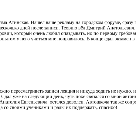
ма-Атинская. Нашел ваше рекламу на городском форуме, сразу п
з несколько дней после записи. Теорию вёл Дмитрий Анатольевич
рович, который очень любил опаздывать, но по первому требова
ытом у него учиться мне понравилось. В конце сдал экзамен в 
ожно пересматривать записи лекция и никуда ходить не нужно. на
Сдал уже на следующий день, чуть похе связался со мной автои
Анатолия Евгеньевича, остался доволен. Автошкола так же сопр
нца со своими учениками и рады их поддержать, спасибо!