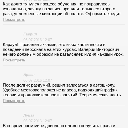
экзаменам.
Как долго тянулся процесс обучения, не понравилось
изначально, заявку на запись приняли только со второго
раза, усложненные квитанции об оплате. Оформить кредит
проще чем записаться к ним. Курс лекций скучный, подается
Посмотреть
в книжном варианте, Роман Викторович не отходит от
привычных стандартов, пытался юморить, было нелепо. В
общем знаний получить не удалось. На практике
Гаврил
разочаровался окончательно. Вячеслав Александрович
06.07.2016 12:07
безответственный, каждое занятие начиналось с
Караул! Провалил экзамен, это из-за хаотичности в
опозданием. Площадка находится за городом, еще время
поведении персонала на этих курсах. Валерий Викторович
тратили что бы добраться к ней. Время на вождение
нечего должным образом не разъясняет, нудил каждый урок,
оставалось совсем мало. За курс стандартных уроков не
морочил голову. Площадка вообще в захолустье находится!
Посмотреть
усвоил даже элементарных вещей, экзамены сдать не
удалось. Приходится брать уроки у частного инструктора,
обещают пересдачу через неделю. Ну как известно
Арсен
обещанного три года ждут.
06.07.2016 12:07
После долгих раздумий, решил записаться в автошколу.
Удобное месторасположение класса, подходящий график
теории и продолжительность занятий. Теоретическая часть
еще нечего, правила есть правила, учить надо.
Посмотреть
Преподаватель понравился, Роман Викторович немного
теряется и путается, но чувствуется богатый словарный
запас технической литературы. С инструктором
Луиза
разговаривали на разных языках, Илья Сергеевич не слышит
06.07.2016 12:07
что ему говорят, объясняет скудно, на своей волне.
В современном мире довольно сложно получить права и