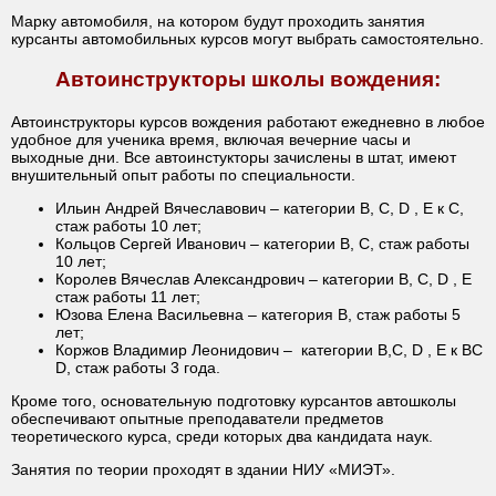
Марку автомобиля, на котором будут проходить занятия
курсанты автомобильных курсов могут выбрать самостоятельно.
Автоинструкторы школы вождения:
Автоинструкторы курсов вождения работают ежедневно в любое
удобное для ученика время, включая вечерние часы и
выходные дни. Все автоинстукторы зачислены в штат, имеют
внушительный опыт работы по специальности.
Ильин Андрей Вячеславович – категории В, С, D , Е к C,
стаж работы 10 лет;
Кольцов Сергей Иванович – категории В, С, стаж работы
10 лет;
Королев Вячеслав Александрович – категории В, С, D , Е
стаж работы 11 лет;
Юзова Елена Васильевна – категория В, стаж работы 5
лет;
Коржов Владимир Леонидович – категории В,С, D , E к ВС
D, стаж работы 3 года.
Кроме того, основательную подготовку курсантов автошколы
обеспечивают опытные преподаватели предметов
теоретического курса, среди которых два кандидата наук.
Занятия по теории проходят в здании НИУ «МИЭТ».