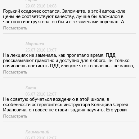
Борисович! На вождении все сложилось не так сладко,
29.08.2016 14:08
выбрать авто хоть и разрешили, особым вниманием
Горький осадочек остался. Запомните, в этой автошколе
инструктор не удостоил. По его поведению: чай, кофе,
цены не соответствуют качеству, лучше бы вложился в
перекур было понятно, что учить меня ему в тягость.
частного инструктора, он бы и с экзаменами порешал. А
теория? Задав себе этот вопрос, решил, что без автошколы
Посмотреть
никуда, а в Зелеке только «МИнуЭТ» все мои друзья
заканчивали. Теория жуть, преподаватель «бу-бу» еле
слышное, с ответами не торопился, обещал начать с них
Маришка
следующее занятие, а после забывал конечно. Голова у него
25.07.2016 10:07
явно была забита во время занятий не ПДД, чушь порой нес
На лекциях не замечала, как пролетало время. ПДД
такую, что аудитория содрогалась от смеха.
рассказывают грамотно и доступно для любого. Ты только
начинаешь постигать ПДД или уже что-то знаешь - не важно,
интересно всем! Инструктора разные, но в основном
Посмотреть
классные!
Катя
06.07.2016 12:07
Не советую обучаться вождению в этой школе, в
особенности остерегайтесь инструктора Кольцова Сергея
Ивановича, он вовсе не ставит задачу научить. Его уроки
сопровождаются критикой, эмоциональными вспышками и
Посмотреть
ненормативной лексикой. Пустая трата денег. Теория сухая,
преподаватель знает правила и отлично разбирается в
пояснениях, но растолковать материал курсантам ленится,
Климентий
не достаточно уделяется времени на подготовку к
06.07.2016 12:07