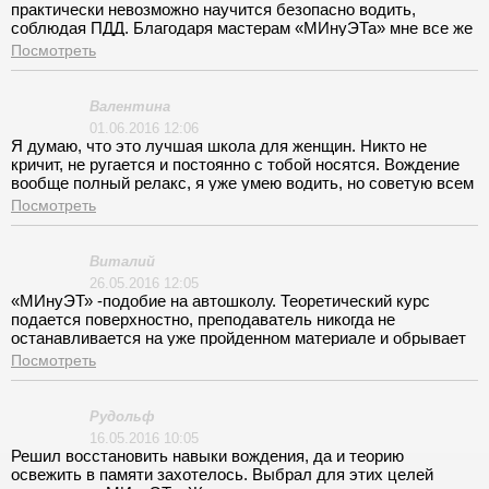
практически невозможно научится безопасно водить,
соблюдая ПДД. Благодаря мастерам «МИнуЭТа» мне все же
удалось осуществить свой замысел. Признаюсь, мне
Посмотреть
подарили сертификат на учебу, что сколько стоит не
интересовалась. В восторге от теории, огромное количество
литературы, используются современные методы. Сергей
Валентина
Борисович грамотно объясняет, внимателен к вопросам
01.06.2016 12:06
учащихся, все «раскладывает на пальцах». В выборе
Я думаю, что это лучшая школа для женщин. Никто не
инструктора не ошиблась, Илья Сергеевич на первом же
кричит, не ругается и постоянно с тобой носятся. Вождение
занятии предоставил право сесть за руль, понажимала
вообще полный релакс, я уже умею водить, но советую всем
педали, обвыклась. После ознакомления с площадкой
тем, кто без опыта. Только с оплатой перемудрили.
Посмотреть
проехали ни один сложный участок дороги, вождением
увлеклась, экзамены сдала сразу. Я счастлива!
Виталий
26.05.2016 12:05
«МИнуЭТ» -подобие на автошколу. Теоретический курс
подается поверхностно, преподаватель никогда не
останавливается на уже пройденном материале и обрывает
вопросы курсантов. Работает по принципу: главное
Посмотреть
уложиться в отведенное время, а ты понимай как хочешь.
Водить начал вскоре, со второй недели, но особого восторга
ни испытываю, осталось пару занятий, а в голове пусто.
Рудольф
Теряюсь, боюсь встречных машин, одно ясно,- на дороге я не
16.05.2016 10:05
уверен, а как сдавать экзамен ума не приложу.
Решил восстановить навыки вождения, да и теорию
освежить в памяти захотелось. Выбрал для этих целей